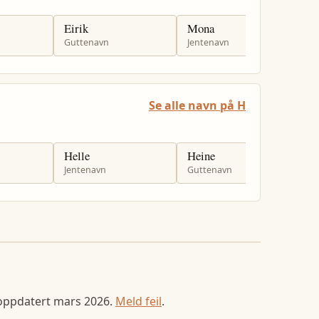
Eirik
Mona
T
Guttenavn
Jentenavn
J
Se alle navn på H
Helle
Heine
H
Jentenavn
Guttenavn
G
 oppdatert
mars 2026
.
Meld feil
.