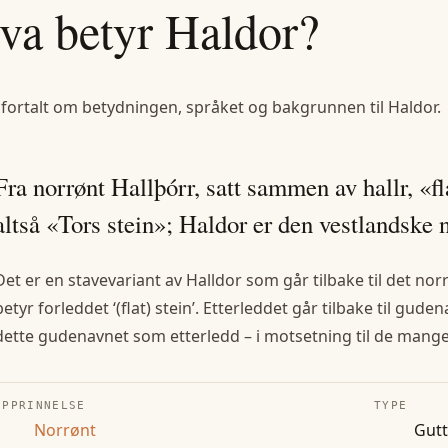
va betyr
Haldor
?
 fortalt om betydningen, språket og bakgrunnen til
Haldor
.
Fra norrønt Hallþórr, satt sammen av hallr, «f
altså «Tors stein»; Haldor er den vestlandske 
Det er en stavevariant av Halldor som går tilbake til det nor
betyr forleddet ‘(flat) stein’. Etterleddet går tilbake til gud
dette gudenavnet som etterledd – i motsetning til de mang
OPPRINNELSE
TYPE
Norrønt
Gut