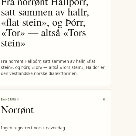
Fra norrønt Hallþórr,
satt sammen av hallr,
«flat stein», og Þórr,
«Tor» — altså «Tors
stein»
Fra norrønt Hallþórr, satt sammen av hallr, «flat
stein», og Þórr, «Tor» — altså «Tors stein»; Haldor er
den vestlandske norske dialektformen.
BAKGRUNN
H
Norrønt
Ingen registrert norsk navnedag.