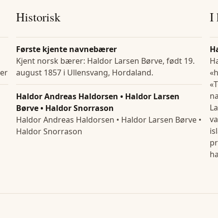
Historisk
I
Første kjente navnebærer
H
Kjent norsk bærer: Haldor Larsen Børve, født 19.
H
ser
august 1857 i Ullensvang, Hordaland.
«h
«T
n
Haldor Andreas Haldorsen • Haldor Larsen
La
Børve • Haldor Snorrason
va
Haldor Andreas Haldorsen • Haldor Larsen Børve •
is
Haldor Snorrason
pr
ha