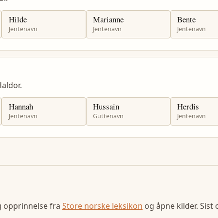
Hilde
Marianne
Bente
Jentenavn
Jentenavn
Jentenavn
aldor.
Hannah
Hussain
Herdis
Jentenavn
Guttenavn
Jentenavn
g opprinnelse fra
Store norske leksikon
og åpne kilder. Sist