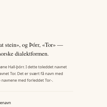
lat stein», og Þórr, «Tor» —
norske dialektformen.
røne Hall-þórr. I dette toleddet navnet
enavnet Tor. Det er svært få navn med
e navnene med forleddet Tor-.
tenavn