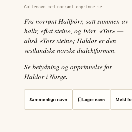
Guttenavn med norrønt opprinnelse
Fra norrønt Hallþórr, satt sammen av
hallr, «flat stein», og Þórr, «Tor» —
altså «Tors stein»; Haldor er den
vestlandske norske dialektformen.
Se betydning og opprinnelse for
Haldor i Norge.
Sammenlign navn
Meld fei
Lagre navn