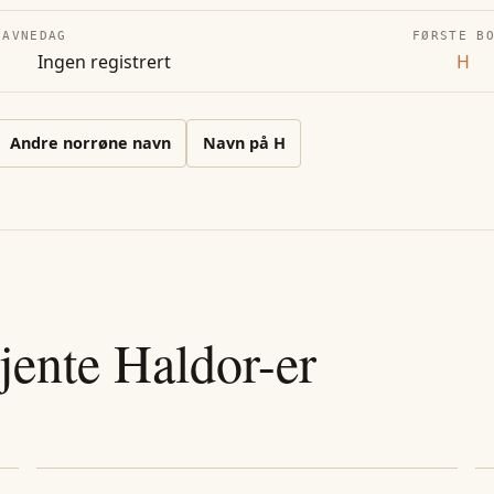
NAVNEDAG
FØRSTE B
Ingen registrert
H
Andre
norrøne
navn
Navn på
H
jente
Haldor
-er