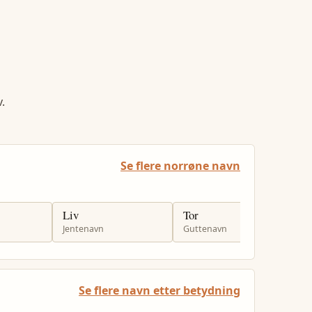
.
Se flere norrøne navn
Liv
Tor
A
Jentenavn
Guttenavn
G
Se flere navn etter betydning