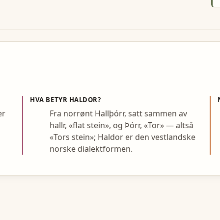
HVA BETYR
HALDOR
?
er
Fra norrønt Hallþórr, satt sammen av
hallr, «flat stein», og Þórr, «Tor» — altså
«Tors stein»; Haldor er den vestlandske
norske dialektformen.