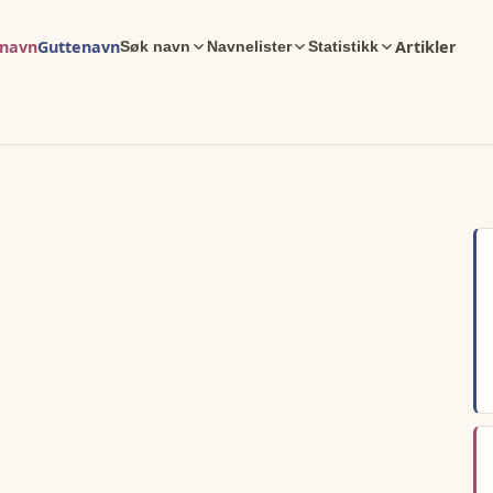
enavn
Guttenavn
Artikler
Søk navn
Navnelister
Statistikk