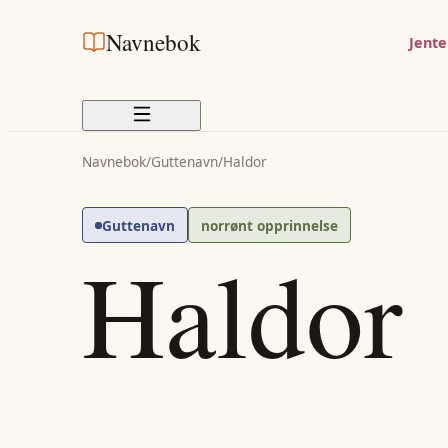
Navnebok
Jent
Navnebok
/
Guttenavn
/
Haldor
Guttenavn
norrønt opprinnelse
Haldor