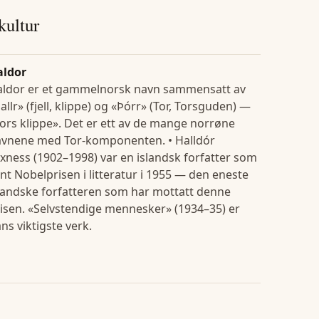
 kultur
aldor
aldor er et gammelnorsk navn sammensatt av
allr» (fjell, klippe) og «Þórr» (Tor, Torsguden) —
ors klippe». Det er ett av de mange norrøne
avnene med Tor-komponenten. • Halldór
xness (1902–1998) var en islandsk forfatter som
nt Nobelprisen i litteratur i 1955 — den eneste
landske forfatteren som har mottatt denne
isen. «Selvstendige mennesker» (1934–35) er
ns viktigste verk.