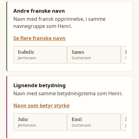
Andre franske navn
Navn med fransk opprinnelse, i samme
navnegruppe som Henri.
Se flere franske navn
Isabelle
James
Rene
Jentenavn
Guttenavn
Gutten
Lignende betydning
Navn med samme betydningstema som Henri.
Navn som betyr styrke
Julie
Emil
Nora
Jentenavn
Guttenavn
Jenten