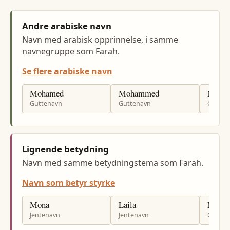
Andre arabiske navn
Navn med arabisk opprinnelse, i samme
navnegruppe som Farah.
Se flere arabiske navn
Mohamed
Mohammed
Muha
Guttenavn
Guttenavn
Gutten
Lignende betydning
Navn med samme betydningstema som Farah.
Navn som betyr styrke
Mona
Laila
Moha
Jentenavn
Jentenavn
Gutten