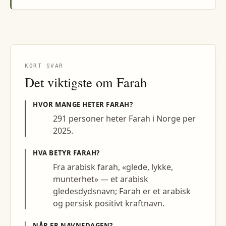
KORT SVAR
Det viktigste om
Farah
HVOR MANGE HETER
FARAH
?
291 personer heter Farah i Norge per
2025.
HVA BETYR
FARAH
?
Fra arabisk farah, «glede, lykke,
munterhet» — et arabisk
gledesdydsnavn; Farah er et arabisk
og persisk positivt kraftnavn.
NÅR ER NAVNEDAGEN?