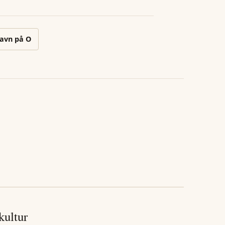
avn på
O
 kultur