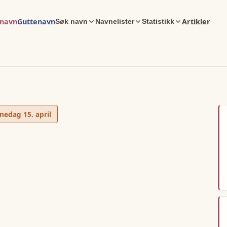
enavn
Guttenavn
Artikler
Søk navn
Navnelister
Statistikk
nedag
15. april