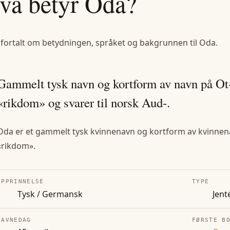
va betyr
Oda
?
 fortalt om betydningen, språket og bakgrunnen til
Oda
.
Gammelt tysk navn og kortform av navn på Ot-
«rikdom» og svarer til norsk Aud-.
Oda er et gammelt tysk kvinnenavn og kortform av kvinnen
«rikdom».
OPPRINNELSE
TYPE
Tysk / Germansk
Jent
NAVNEDAG
FØRSTE B