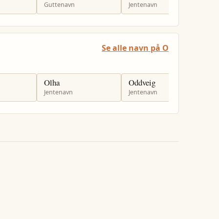
Guttenavn
Jentenavn
J
Se alle navn på O
Olha
Oddveig
O
Jentenavn
Jentenavn
J