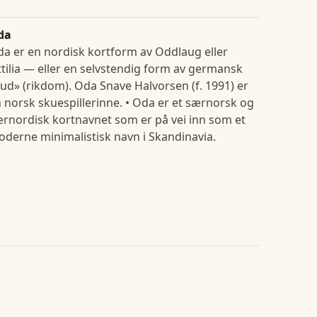
da
a er en nordisk kortform av Oddlaug eller
tilia — eller en selvstendig form av germansk
ud» (rikdom). Oda Snave Halvorsen (f. 1991) er
 norsk skuespillerinne. • Oda er et særnorsk og
rnordisk kortnavnet som er på vei inn som et
derne minimalistisk navn i Skandinavia.