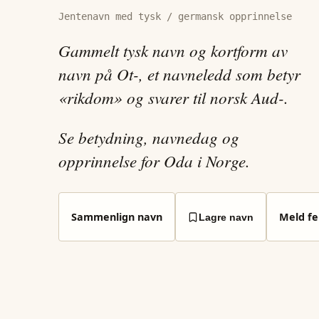
Jentenavn med tysk / germansk opprinnelse
Gammelt tysk navn og kortform av
navn på Ot-, et navneledd som betyr
«rikdom» og svarer til norsk Aud-.
Se betydning, navnedag og
opprinnelse for Oda i Norge.
Sammenlign navn
Meld fei
Lagre navn