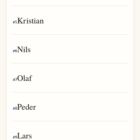
Kristian
#
5
Nils
#
6
Olaf
#
7
Peder
#
8
Lars
#
9