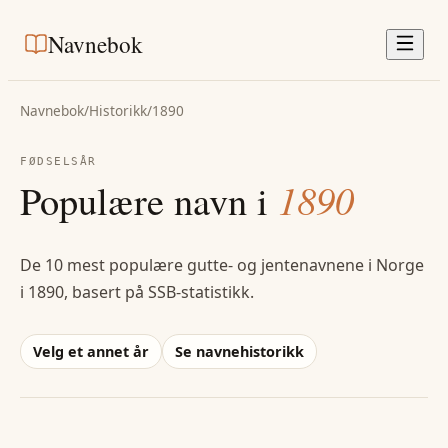
Navnebok
Navnebok
/
Historikk
/
1890
FØDSELSÅR
Populære navn i
1890
De 10 mest populære gutte- og jentenavnene i Norge
i
1890
, basert på SSB-statistikk.
Velg et annet år
Se navnehistorikk