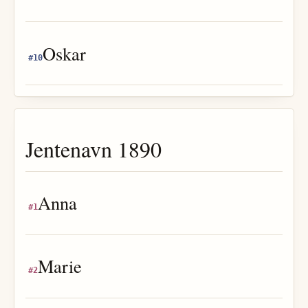
Oskar
#
10
Jentenavn
1890
Anna
#
1
Marie
#
2