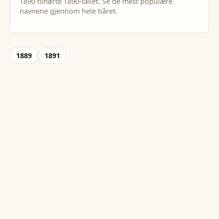
1890
tilhørte
1890
-tallet. Se de mest populære
navnene gjennom hele tiåret.
1889
1891