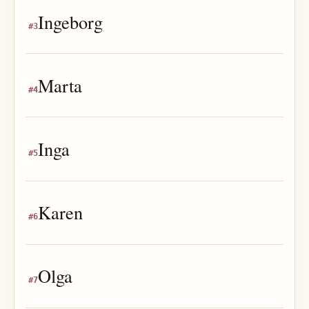
Ingeborg
#
3
Marta
#
4
Inga
#
5
Karen
#
6
Olga
#
7