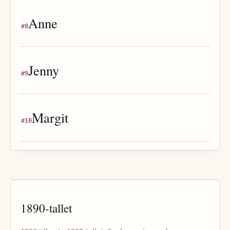
Anne
#
8
Jenny
#
9
Margit
#
10
1890
-tallet