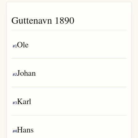
Guttenavn
1890
Ole
#
1
Johan
#
2
Karl
#
3
Hans
#
4