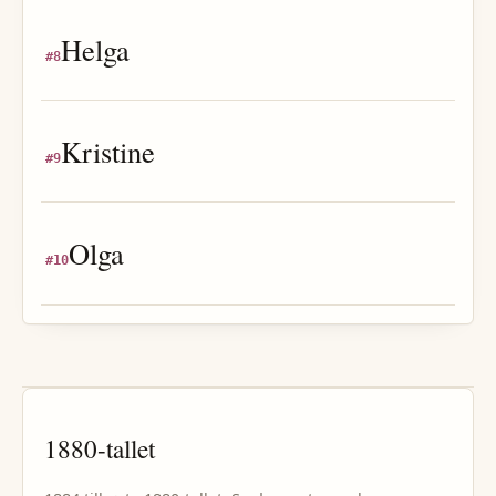
Helga
#
8
Kristine
#
9
Olga
#
10
1880
-tallet