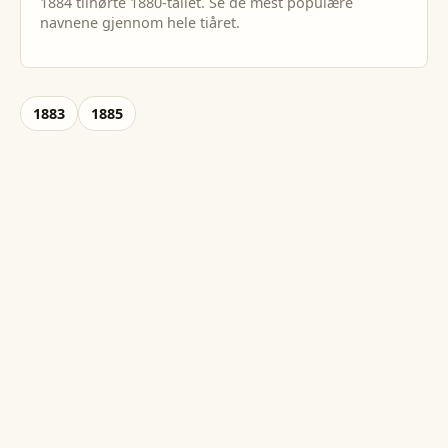
1884
tilhørte
1880
-tallet. Se de mest populære
navnene gjennom hele tiåret.
1883
1885