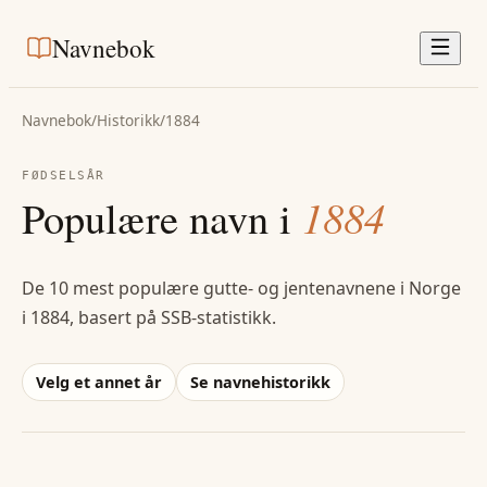
Navnebok
Navnebok
/
Historikk
/
1884
FØDSELSÅR
Populære navn i
1884
De 10 mest populære gutte- og jentenavnene i Norge
i
1884
, basert på SSB-statistikk.
Velg et annet år
Se navnehistorikk