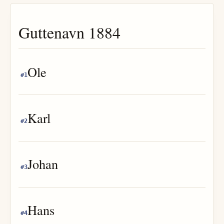
Guttenavn
1884
Ole
#
1
Karl
#
2
Johan
#
3
Hans
#
4