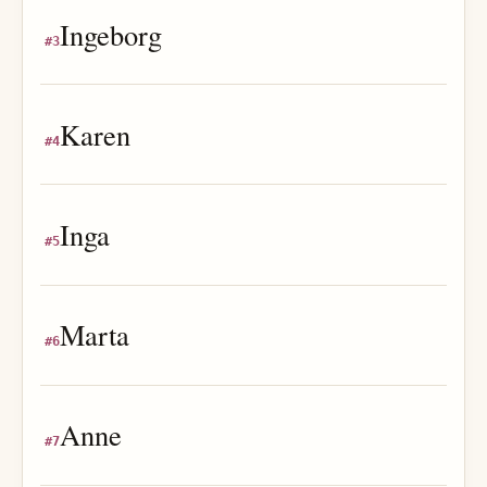
Ingeborg
#
3
Karen
#
4
Inga
#
5
Marta
#
6
Anne
#
7