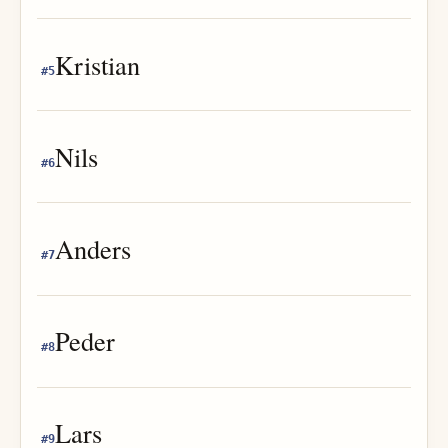
Kristian
#
5
Nils
#
6
Anders
#
7
Peder
#
8
Lars
#
9