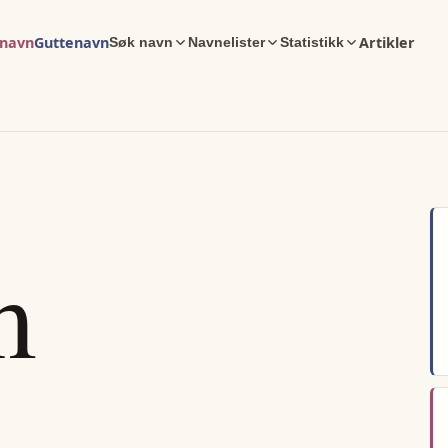
enavn
Guttenavn
Artikler
Søk navn
Navnelister
Statistikk
m