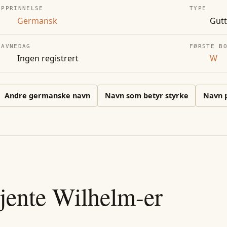
OPPRINNELSE
TYPE
Germansk
Gut
NAVNEDAG
FØRSTE B
Ingen registrert
W
Andre
germanske
navn
Navn som betyr styrke
Navn 
jente
Wilhelm
-er