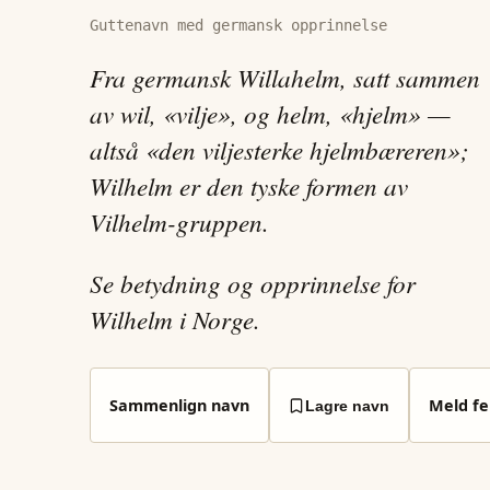
Guttenavn med germansk opprinnelse
Fra germansk Willahelm, satt sammen
av wil, «vilje», og helm, «hjelm» —
altså «den viljesterke hjelmbæreren»;
Wilhelm er den tyske formen av
Vilhelm-gruppen.
Se betydning og opprinnelse for
Wilhelm i Norge.
Sammenlign navn
Meld fei
Lagre navn