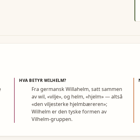
HVA BETYR
WILHELM
?
e
Fra germansk Willahelm, satt sammen
av wil, «vilje», og helm, «hjelm» — altså
«den viljesterke hjelmbæreren»;
Wilhelm er den tyske formen av
Vilhelm-gruppen.