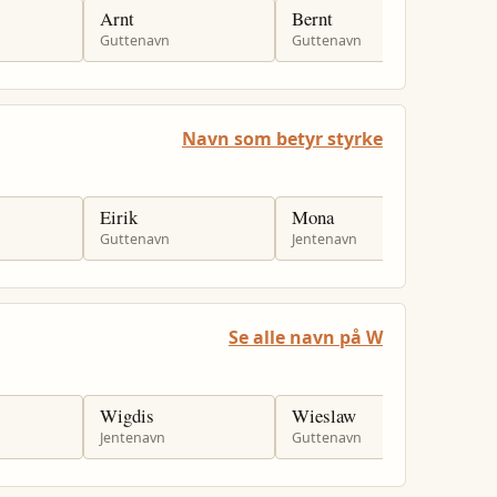
Arnt
Bernt
H
Guttenavn
Guttenavn
J
Navn som betyr styrke
Eirik
Mona
T
Guttenavn
Jentenavn
J
Se alle navn på W
Wigdis
Wieslaw
W
Jentenavn
Guttenavn
G