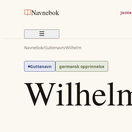
Navnebok
Jent
Navnebok
/
Guttenavn
/
Wilhelm
Guttenavn
germansk opprinnelse
Wilhel