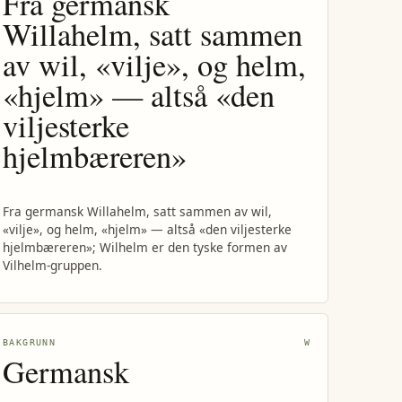
Fra germansk
Willahelm, satt sammen
av wil, «vilje», og helm,
«hjelm» — altså «den
viljesterke
hjelmbæreren»
Fra germansk Willahelm, satt sammen av wil,
«vilje», og helm, «hjelm» — altså «den viljesterke
hjelmbæreren»; Wilhelm er den tyske formen av
Vilhelm-gruppen.
BAKGRUNN
W
Germansk