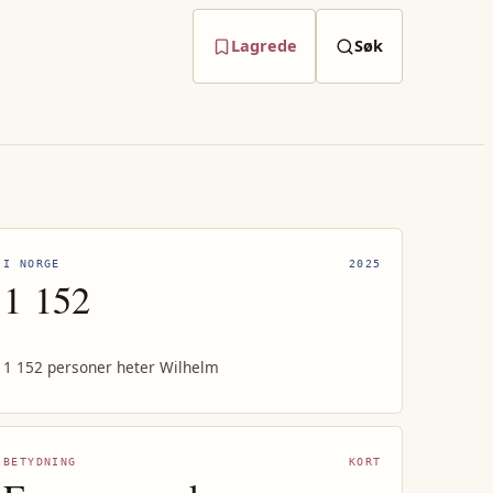
Lagrede
Søk
I NORGE
2025
1 152
1 152 personer heter Wilhelm
BETYDNING
KORT