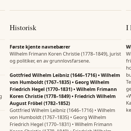
Historisk
I
Første kjente navnebærer
W
Wilhelm Frimann Koren Christie (1778–1849), jurist
Wi
og politiker, en av grunnlovsfarsene.
fr
ho
bu
Gottfried Wilhelm Leibniz (1646–1716) • Wilhelm
Te
von Humboldt (1767–1835) • Georg Wilhelm
ge
Friedrich Hegel (1770–1831) • Wilhelm Frimann
«W
g
Koren Christie (1778–1849) • Friedrich Wilhelm
Ka
August Fröbel (1782–1852)
ke
Gottfried Wilhelm Leibniz (1646–1716) • Wilhelm
von Humboldt (1767–1835) • Georg Wilhelm
Friedrich Hegel (1770–1831) • Wilhelm Frimann