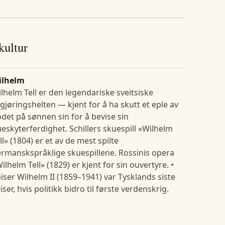
 kultur
ilhelm
lhelm Tell er den legendariske sveitsiske
igjøringshelten — kjent for å ha skutt et eple av
det på sønnen sin for å bevise sin
eskyterferdighet. Schillers skuespill «Wilhelm
ll» (1804) er et av de mest spilte
rmanskspråklige skuespillene. Rossinis opera
ilhelm Tell» (1829) er kjent for sin ouvertyre. •
iser Wilhelm II (1859–1941) var Tysklands siste
iser, hvis politikk bidro til første verdenskrig.