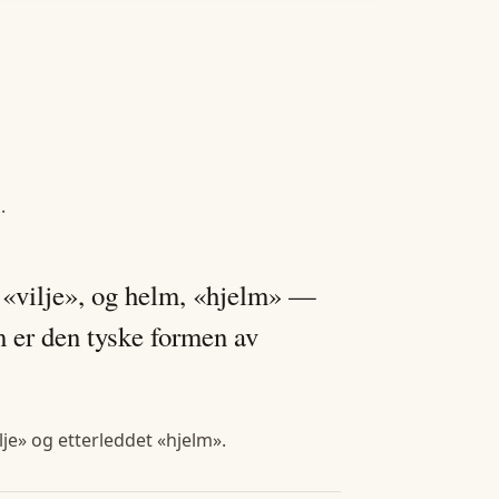
m
.
 «vilje», og helm, «hjelm» —
 er den tyske formen av
lje» og etterleddet «hjelm».