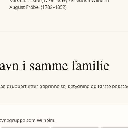
Koren Christie (1778–1849) • Friedrich Wilhelm
August Fröbel (1782–1852)
avn i samme familie
lag gruppert etter opprinnelse, betydning og første bokstav
avnegruppe som Wilhelm.