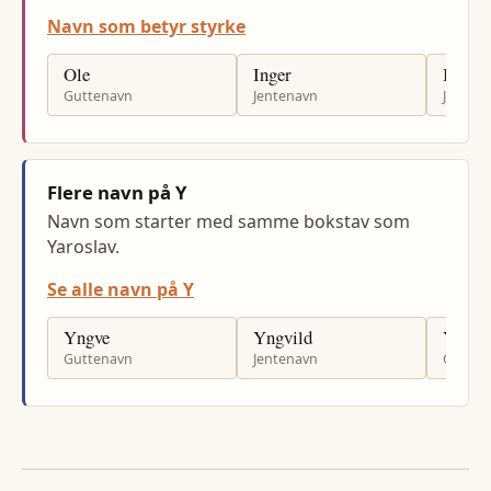
Navn som betyr styrke
Ole
Inger
Ingrid
Guttenavn
Jentenavn
Jenten
Flere navn på Y
Navn som starter med samme bokstav som
Yaroslav.
Se alle navn på Y
Yngve
Yngvild
Youse
Guttenavn
Jentenavn
Gutten