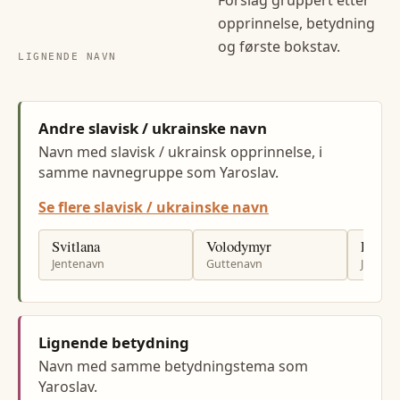
Forslag gruppert etter
opprinnelse, betydning
og første bokstav.
LIGNENDE NAVN
Andre slavisk / ukrainske navn
Navn med slavisk / ukrainsk opprinnelse, i
samme navnegruppe som Yaroslav.
Se flere slavisk / ukrainske navn
Svitlana
Volodymyr
Liudm
Jentenavn
Guttenavn
Jenten
Lignende betydning
Navn med samme betydningstema som
Yaroslav.