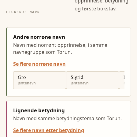
opprinnelse, betydning
og første bokstav.
LIGNENDE NAVN
Andre norrøne navn
Navn med norrønt opprinnelse, i samme
navnegruppe som Torun.
Se flere norrøne navn
Gro
Sigrid
Magn
Jentenavn
Jentenavn
Gutten
Lignende betydning
Navn med samme betydningstema som Torun.
Se flere navn etter betydning