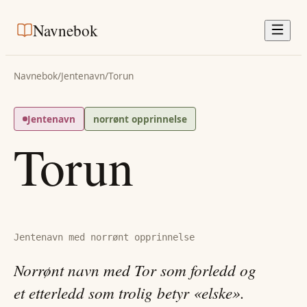
Navnebok
Navnebok
/
Jentenavn
/
Torun
Jentenavn
norrønt opprinnelse
Torun
Jentenavn med norrønt opprinnelse
Norrønt navn med Tor som forledd og
et etterledd som trolig betyr «elske».