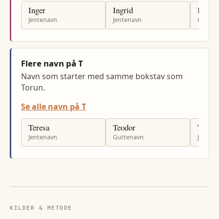
Inger
Ingrid
Kjell
Jentenavn
Jentenavn
Gutten
Flere navn på T
Navn som starter med samme bokstav som
Torun.
Se alle navn på T
Teresa
Teodor
Tanja
Jentenavn
Guttenavn
Jenten
KILDER & METODE