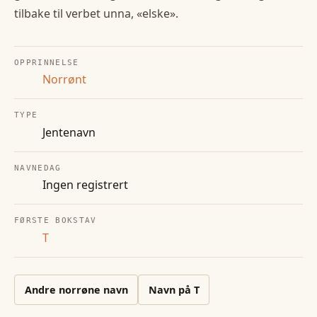
tilbake til verbet unna, «elske».
OPPRINNELSE
Norrønt
TYPE
Jentenavn
NAVNEDAG
Ingen registrert
FØRSTE BOKSTAV
T
Andre
norrøne
navn
Navn på
T