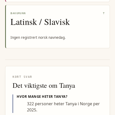
BAKGRUNN
T
Latinsk / Slavisk
Ingen registrert norsk navnedag.
KORT SVAR
Det viktigste om
Tanya
HVOR MANGE HETER
TANYA
?
322 personer heter Tanya i Norge per
2025.