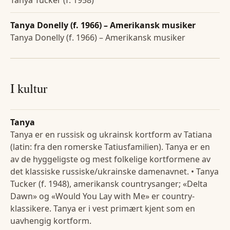
Tanya Tucker (f. 1958)
Tanya Donelly (f. 1966) – Amerikansk musiker
Tanya Donelly (f. 1966) – Amerikansk musiker
I kultur
Tanya
Tanya er en russisk og ukrainsk kortform av Tatiana
(latin: fra den romerske Tatiusfamilien). Tanya er en
av de hyggeligste og mest folkelige kortformene av
det klassiske russiske/ukrainske damenavnet. • Tanya
Tucker (f. 1948), amerikansk countrysanger; «Delta
Dawn» og «Would You Lay with Me» er country-
klassikere. Tanya er i vest primært kjent som en
uavhengig kortform.