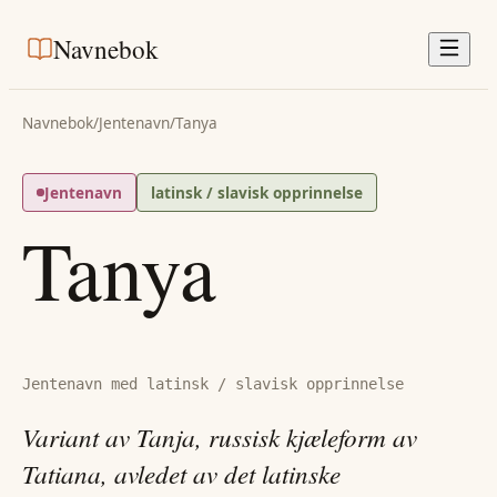
Navnebok
Navnebok
/
Jentenavn
/
Tanya
Jentenavn
latinsk / slavisk opprinnelse
Tanya
Jentenavn med latinsk / slavisk opprinnelse
Variant av Tanja, russisk kjæleform av
Tatiana, avledet av det latinske