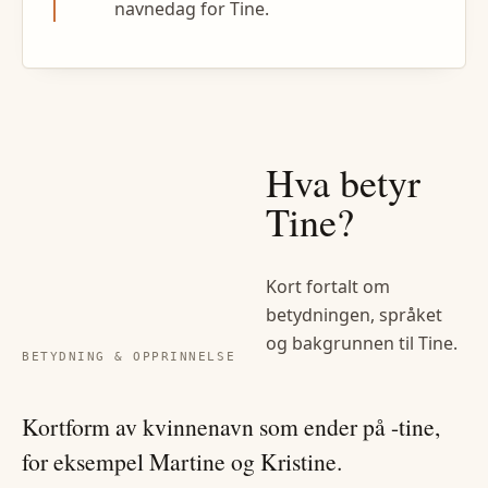
navnedag for Tine.
Hva betyr
Tine
?
Kort fortalt om
betydningen, språket
og bakgrunnen til
Tine
.
BETYDNING & OPPRINNELSE
Kortform av kvinnenavn som ender på -tine,
for eksempel Martine og Kristine.