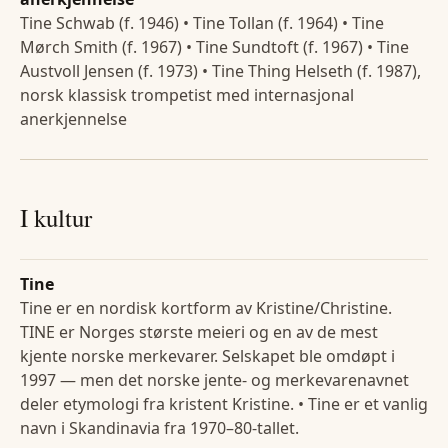
Tine Schwab (f. 1946) • Tine Tollan (f. 1964) • Tine
Mørch Smith (f. 1967) • Tine Sundtoft (f. 1967) • Tine
Austvoll Jensen (f. 1973) • Tine Thing Helseth (f. 1987),
norsk klassisk trompetist med internasjonal
anerkjennelse
I kultur
Tine
Tine er en nordisk kortform av Kristine/Christine.
TINE er Norges største meieri og en av de mest
kjente norske merkevarer. Selskapet ble omdøpt i
1997 — men det norske jente- og merkevarenavnet
deler etymologi fra kristent Kristine. • Tine er et vanlig
navn i Skandinavia fra 1970–80-tallet.