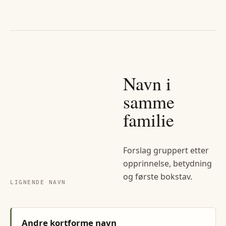
Navn i
samme
familie
Forslag gruppert etter
opprinnelse, betydning
og første bokstav.
LIGNENDE NAVN
Andre kortforme navn