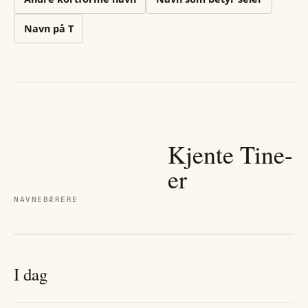
Navn på
T
Kjente
Tine
-
er
NAVNEBÆRERE
I dag