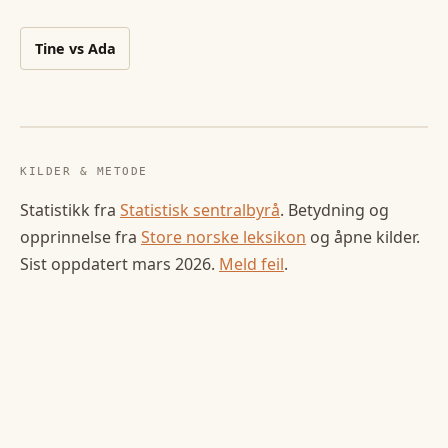
Tine
vs
Ada
KILDER & METODE
Statistikk fra
Statistisk sentralbyrå
. Betydning og
opprinnelse fra
Store norske leksikon
og åpne kilder.
Sist oppdatert
mars 2026
.
Meld feil
.