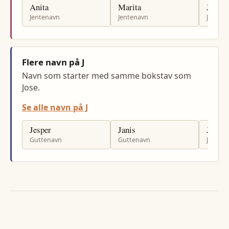
Anita
Marita
Josefi
Jentenavn
Jentenavn
Jenten
Flere navn på J
Navn som starter med samme bokstav som
Jose.
Se alle navn på J
Jesper
Janis
Jannic
Guttenavn
Guttenavn
Jenten