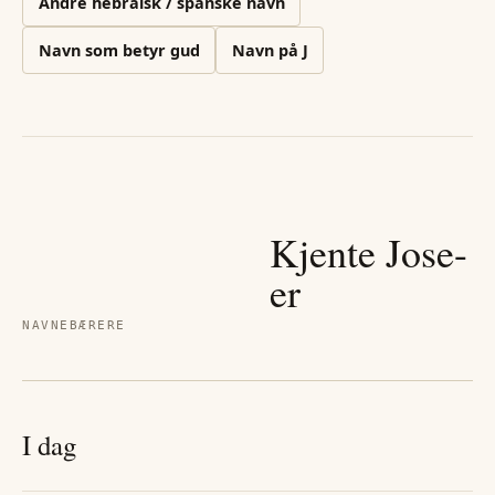
Andre
hebraisk / spanske
navn
Navn som betyr gud
Navn på
J
Kjente
Jose
-
er
NAVNEBÆRERE
I dag