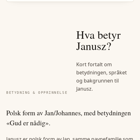
Hva betyr
Janusz
?
Kort fortalt om
betydningen, språket
og bakgrunnen til
Janusz
.
BETYDNING & OPPRINNELSE
Polsk form av Jan/Johannes, med betydningen
«Gud er nådig».
Janusz er polsk form av Jan, samme navnefamilie som