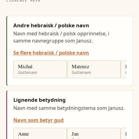
LIGNENDE NAVN
Andre hebraisk / polske navn
Navn med hebraisk / polsk opprinnelse, i
samme navnegruppe som Janusz.
Se flere hebraisk / polske navn
Michal
Mateusz
Rafal
Guttenavn
Guttenavn
Gutten
Lignende betydning
Navn med samme betydningstema som Janusz.
Navn som betyr gud
Anne
Jan
Per