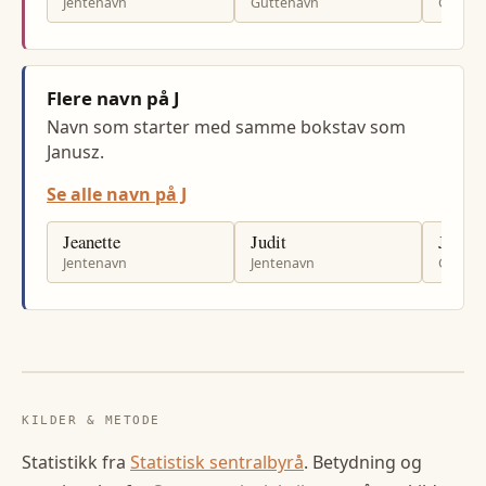
Jentenavn
Guttenavn
Gutten
Flere navn på J
Navn som starter med samme bokstav som
Janusz.
Se alle navn på J
Jeanette
Judit
Julius
Jentenavn
Jentenavn
Gutten
KILDER & METODE
Statistikk fra
Statistisk sentralbyrå
. Betydning og