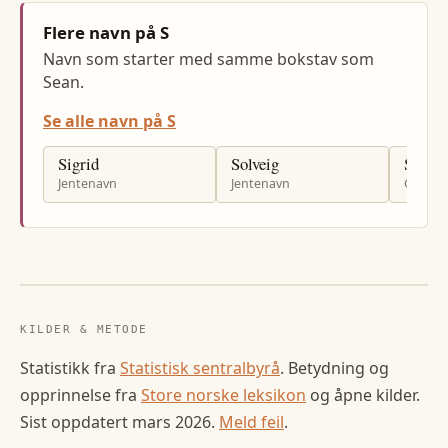
Flere navn på S
Navn som starter med samme bokstav som
Sean.
Se alle navn på S
Sigrid
Solveig
Svein
Jentenavn
Jentenavn
Gutten
KILDER & METODE
Statistikk fra
Statistisk sentralbyrå
. Betydning og
opprinnelse fra
Store norske leksikon
og åpne kilder.
Sist oppdatert
mars 2026
.
Meld feil
.