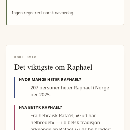
Ingen registrert norsk navnedag.
KORT SVAR
Det viktigste om
Raphael
HVOR MANGE HETER
RAPHAEL
?
207 personer heter Raphael i Norge
per 2025.
HVA BETYR
RAPHAEL
?
Fra hebraisk Rafa'el, «Gud har
helbredet» — i bibelsk tradisjon
erkeengelen Rafael, Guds helbreder;