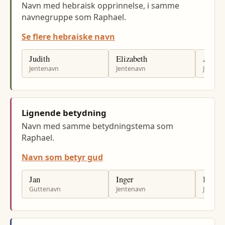
Navn med hebraisk opprinnelse, i samme
navnegruppe som Raphael.
Se flere hebraiske navn
Judith
Elizabeth
Annie
Jentenavn
Jentenavn
Jenten
Lignende betydning
Navn med samme betydningstema som
Raphael.
Navn som betyr gud
Jan
Inger
Ingrid
Guttenavn
Jentenavn
Jenten