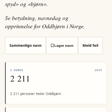
spyd» og «bjørn».
Se betydning, navnedag og
opprinnelse for Oddbjørn i Norge.
Sammenlign navn
Meld feil
Lagre navn
I NORGE
2025
2 211
2 211 personer heter Oddbjørn