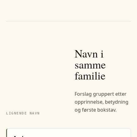
Navn i
samme
familie
Forslag gruppert etter
opprinnelse, betydning
og første bokstav.
LIGNENDE NAVN