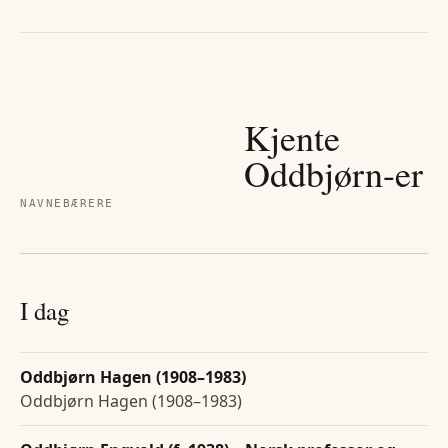
Kjente
Oddbjørn
-er
NAVNEBÆRERE
I dag
Oddbjørn Hagen (1908–1983)
Oddbjørn Hagen (1908–1983)