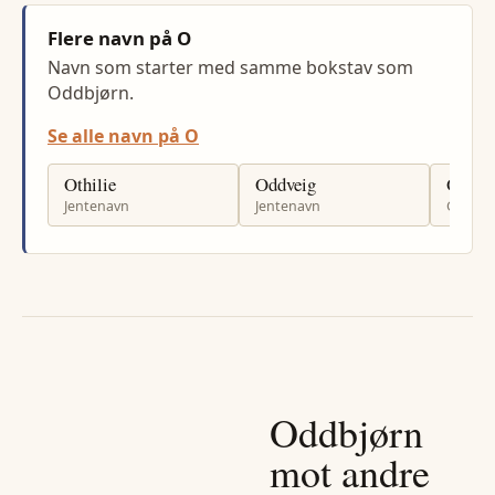
Flere navn på O
Navn som starter med samme bokstav som
Oddbjørn.
Se alle navn på O
Othilie
Oddveig
Oddm
Jentenavn
Jentenavn
Gutten
Oddbjørn
mot andre