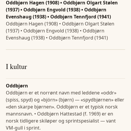
Oddbjørn Hagen (1908) • Oddbjørn Olgart Stølen
(1937) • Oddbjørn Engvold (1938) • Oddbjørn
Evenshaug (1938) • Oddbjørn Tennfjord (1941)
Oddbjørn Hagen (1908) • Oddbjørn Olgart Stølen
(1937) • Oddbjørn Engvold (1938) • Oddbjørn
Evenshaug (1938) • Oddbjørn Tennfjord (1941)
I kultur
Oddbjørn
Oddbjørn er et norrønt navn med leddene «oddr»
(spiss, spyd) og «björn» (bjørn) — «spydbjørnen» eller
«den skarpe bjørnen». Oddbjørn er et typisk norsk
mannsnavn. • Oddbjørn Hattestad (f. 1969) er en
norsk tidligere skiløper og sprintspesialist — vant
VM-gull i sprint.