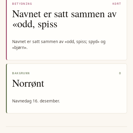
BETYDNING
KORT
Navnet er satt sammen av
«odd, spiss
Navnet er satt sammen av «odd, spiss; spyd» og
«bjørn».
BAKGRUNN
O
Norrønt
Navnedag 16. desember.