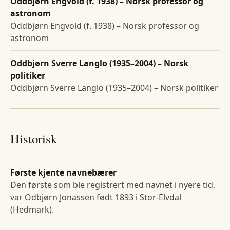
Oddbjørn Engvold (f. 1938) – Norsk professor og
astronom
Oddbjørn Engvold (f. 1938) – Norsk professor og
astronom
Oddbjørn Sverre Langlo (1935–2004) – Norsk
politiker
Oddbjørn Sverre Langlo (1935–2004) – Norsk politiker
Historisk
Første kjente navnebærer
Den første som ble registrert med navnet i nyere tid,
var Odbjørn Jonassen født 1893 i Stor-Elvdal
(Hedmark).