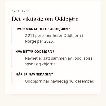
KORT SVAR
Det viktigste om
Oddbjørn
HVOR MANGE HETER
ODDBJØRN
?
2 211 personer heter Oddbjørn i
Norge per 2025.
HVA BETYR
ODDBJØRN
?
Navnet er satt sammen av «odd, spiss;
spyd» og «bjørn».
NÅR ER NAVNEDAGEN?
Oddbjørn har navnedag 16. desember.