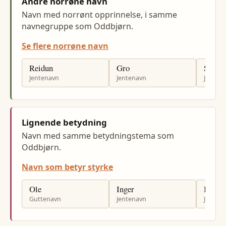
Andre norrøne navn
Navn med norrønt opprinnelse, i samme
navnegruppe som Oddbjørn.
Se flere norrøne navn
Reidun
Gro
Sigrid
Jentenavn
Jentenavn
Jenten
Lignende betydning
Navn med samme betydningstema som
Oddbjørn.
Navn som betyr styrke
Ole
Inger
Ingrid
Guttenavn
Jentenavn
Jenten