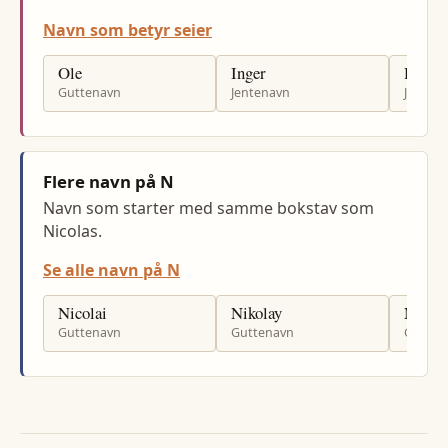
Navn som betyr seier
Ole
Inger
Hilde
Guttenavn
Jentenavn
Jenten
Flere navn på N
Navn som starter med samme bokstav som
Nicolas.
Se alle navn på N
Nicolai
Nikolay
Niclas
Guttenavn
Guttenavn
Gutten