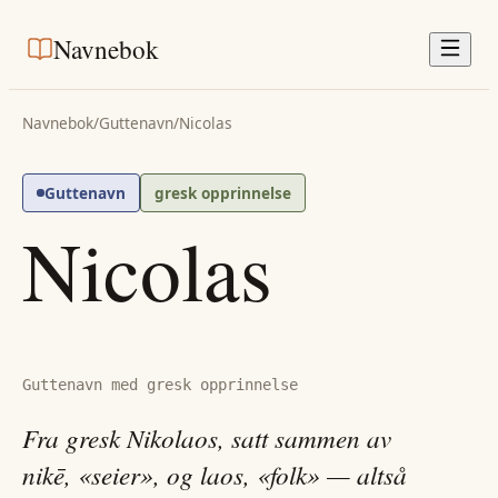
Navnebok
Navnebok
/
Guttenavn
/
Nicolas
Guttenavn
gresk opprinnelse
Nicolas
Guttenavn med gresk opprinnelse
Fra gresk Nikolaos, satt sammen av
nikē, «seier», og laos, «folk» — altså