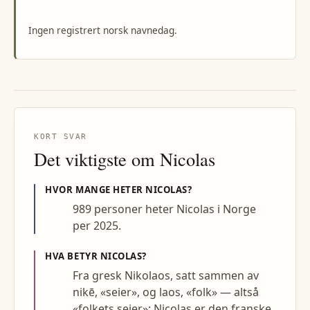
Ingen registrert norsk navnedag.
KORT SVAR
Det viktigste om
Nicolas
HVOR MANGE HETER
NICOLAS
?
989 personer heter Nicolas i Norge
per 2025.
HVA BETYR
NICOLAS
?
Fra gresk Nikolaos, satt sammen av
nikē, «seier», og laos, «folk» — altså
«folkets seier»; Nicolas er den franske