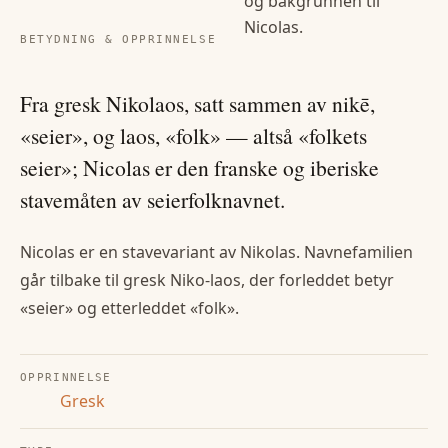
og bakgrunnen til
Nicolas
.
BETYDNING & OPPRINNELSE
Fra gresk Nikolaos, satt sammen av nikē,
«seier», og laos, «folk» — altså «folkets
seier»; Nicolas er den franske og iberiske
stavemåten av seierfolknavnet.
Nicolas er en stavevariant av Nikolas. Navnefamilien
går tilbake til gresk Niko-laos, der forleddet betyr
«seier» og etterleddet «folk».
OPPRINNELSE
Gresk