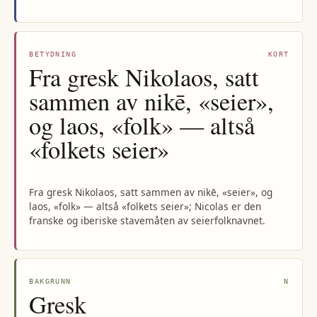
BETYDNING
KORT
Fra gresk Nikolaos, satt
sammen av nikē, «seier»,
og laos, «folk» — altså
«folkets seier»
Fra gresk Nikolaos, satt sammen av nikē, «seier», og
laos, «folk» — altså «folkets seier»; Nicolas er den
franske og iberiske stavemåten av seierfolknavnet.
BAKGRUNN
N
Gresk