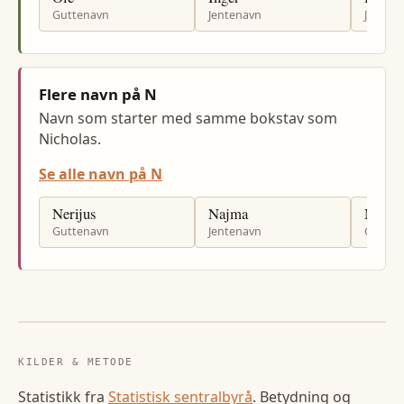
Guttenavn
Jentenavn
Jenten
Flere navn på N
Navn som starter med samme bokstav som
Nicholas.
Se alle navn på N
Nerijus
Najma
Njål
Guttenavn
Jentenavn
Gutten
KILDER & METODE
Statistikk fra
Statistisk sentralbyrå
. Betydning og