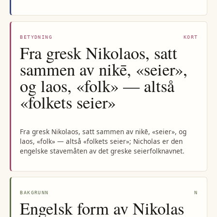
BETYDNING
KORT
Fra gresk Nikolaos, satt
sammen av nikē, «seier»,
og laos, «folk» — altså
«folkets seier»
Fra gresk Nikolaos, satt sammen av nikē, «seier», og
laos, «folk» — altså «folkets seier»; Nicholas er den
engelske stavemåten av det greske seierfolknavnet.
BAKGRUNN
N
Engelsk form av Nikolas