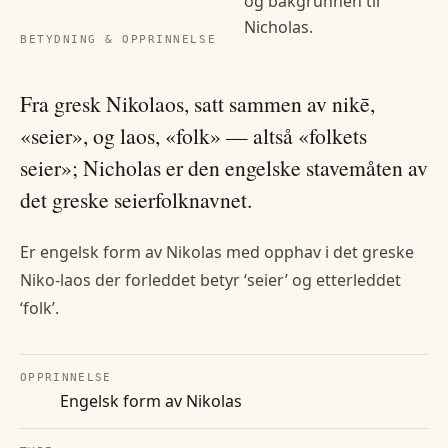
og bakgrunnen til
Nicholas
.
BETYDNING & OPPRINNELSE
Fra gresk Nikolaos, satt sammen av nikē,
«seier», og laos, «folk» — altså «folkets
seier»; Nicholas er den engelske stavemåten av
det greske seierfolknavnet.
Er engelsk form av Nikolas med opphav i det greske
Niko-laos der forleddet betyr ‘seier’ og etterleddet
‘folk’.
OPPRINNELSE
Engelsk form av Nikolas