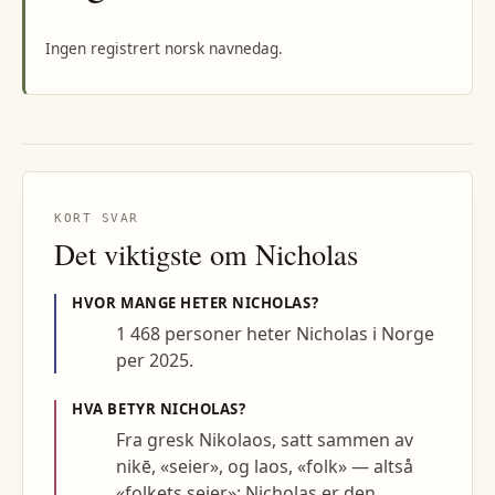
Ingen registrert norsk navnedag.
KORT SVAR
Det viktigste om
Nicholas
HVOR MANGE HETER
NICHOLAS
?
1 468 personer heter Nicholas i Norge
per 2025.
HVA BETYR
NICHOLAS
?
Fra gresk Nikolaos, satt sammen av
nikē, «seier», og laos, «folk» — altså
«folkets seier»; Nicholas er den