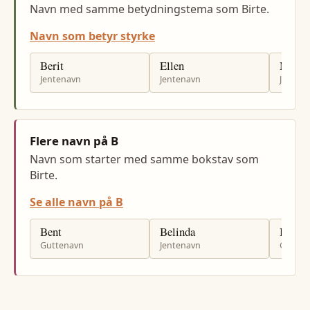
Navn med samme betydningstema som Birte.
Navn som betyr styrke
Berit
Ellen
Mari
Jentenavn
Jentenavn
Jenten
Flere navn på B
Navn som starter med samme bokstav som
Birte.
Se alle navn på B
Bent
Belinda
Bogda
Guttenavn
Jentenavn
Gutten