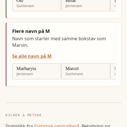
Ole
Hilde
Eirik
Guttenavn
Jentenavn
Gutten
Flere navn på M
Navn som starter med samme bokstav som
Marvin.
Se alle navn på M
Marharyta
Marcel
Magn
Jentenavn
Guttenavn
Gutten
KILDER & METODE
Statistikk fra
Statistisk sentralbyrå
. Betydning og