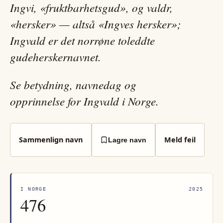
Ingvi, «fruktbarhetsgud», og valdr,
«hersker» — altså «Ingves hersker»;
Ingvald er det norrøne toleddte
gudeherskernavnet.
Se betydning, navnedag og
opprinnelse for Ingvald i Norge.
Sammenlign navn
Meld feil
Lagre navn
I NORGE
2025
476