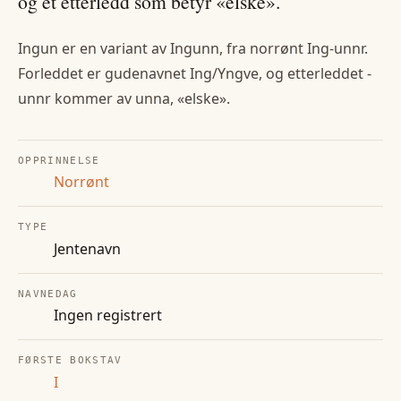
og et etterledd som betyr «elske».
Ingun er en variant av Ingunn, fra norrønt Ing-unnr.
Forleddet er gudenavnet Ing/Yngve, og etterleddet -
unnr kommer av unna, «elske».
OPPRINNELSE
Norrønt
TYPE
Jentenavn
NAVNEDAG
Ingen registrert
FØRSTE BOKSTAV
I