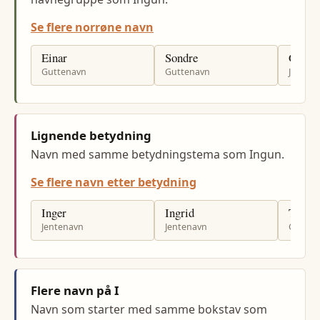
Se flere norrøne navn
Einar
Sondre
Gerd
Guttenavn
Guttenavn
Jenten
Lignende betydning
Navn med samme betydningstema som Ingun.
Se flere navn etter betydning
Inger
Ingrid
Tor
Jentenavn
Jentenavn
Gutten
Flere navn på I
Navn som starter med samme bokstav som