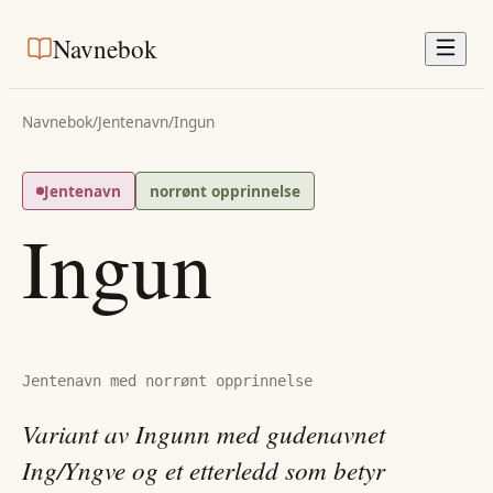
Navnebok
Navnebok
/
Jentenavn
/
Ingun
Jentenavn
norrønt opprinnelse
Ingun
Jentenavn med norrønt opprinnelse
Variant av Ingunn med gudenavnet
Ing/Yngve og et etterledd som betyr