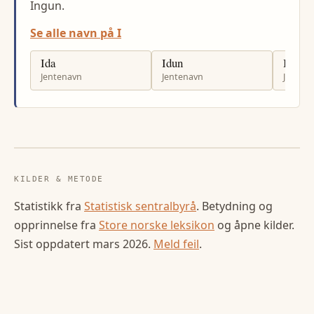
Ingun.
Se alle navn på I
Ida
Idun
Iben
Jentenavn
Jentenavn
Jenten
KILDER & METODE
Statistikk fra
Statistisk sentralbyrå
. Betydning og
opprinnelse fra
Store norske leksikon
og åpne kilder.
Sist oppdatert
mars 2026
.
Meld feil
.