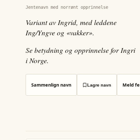
Jentenavn med norrønt opprinnelse
Variant av Ingrid, med leddene
Ing/Yngve og «vakker».
Se betydning og opprinnelse for Ingri
i Norge.
Sammenlign navn
Meld fei
Lagre navn