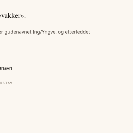
«vakker».
et er gudenavnet Ing/Yngve, og etterleddet
enavn
OKSTAV