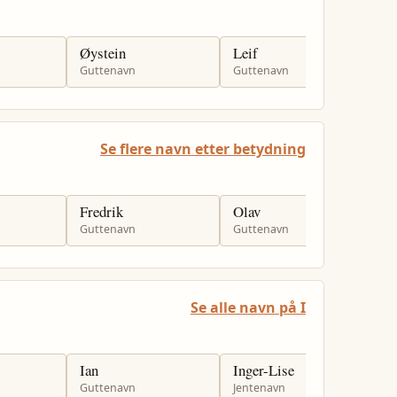
Øystein
Leif
S
Guttenavn
Guttenavn
G
Se flere navn etter betydning
Fredrik
Olav
E
Guttenavn
Guttenavn
G
Se alle navn på I
Ian
Inger-Lise
I
Guttenavn
Jentenavn
G