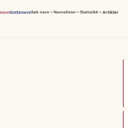
enavn
Guttenavn
Artikler
Søk navn
Navnelister
Statistikk