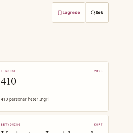
Lagrede
Søk
I NORGE
2025
410
410 personer heter Ingri
BETYDNING
KORT