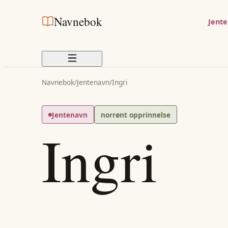
Navnebok
Jent
Navnebok
/
Jentenavn
/
Ingri
Jentenavn
norrønt opprinnelse
Ingri