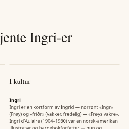
jente
Ingri
-er
I kultur
Ingri
Ingri er en kortform av Ingrid — norrønt «Ingr»
(Frøy) og «fríðr» (vakker, fredelig) — «Frøys vakre».
Ingri d'Aulaire (1904–1980) var en norsk-amerikan
illustratør og barnebokforfatter — hun og