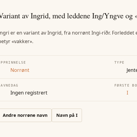
Variant av Ingrid, med leddene Ing/Yngve og 
Ingri er en variant av Ingrid, fra norrønt Ingi-ríðr. Forledd
betyr «vakker».
OPPRINNELSE
TYPE
Norrønt
Jent
NAVNEDAG
FØRSTE B
Ingen registrert
I
Andre
norrøne
navn
Navn på
I