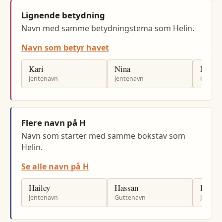
Lignende betydning
Navn med samme betydningstema som Helin.
Navn som betyr havet
Kari
Nina
Mariu
Jentenavn
Jentenavn
Gutten
Flere navn på H
Navn som starter med samme bokstav som
Helin.
Se alle navn på H
Hailey
Hassan
Hildur
Jentenavn
Guttenavn
Jenten