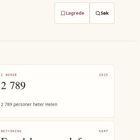
Lagrede
Søk
I NORGE
2025
2 789
2 789 personer heter Helen
BETYDNING
KORT