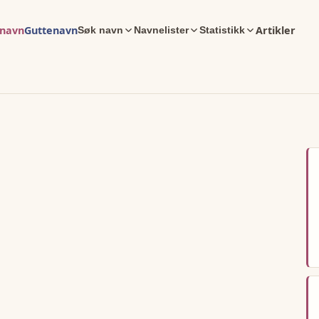
enavn
Guttenavn
Artikler
Søk navn
Navnelister
Statistikk