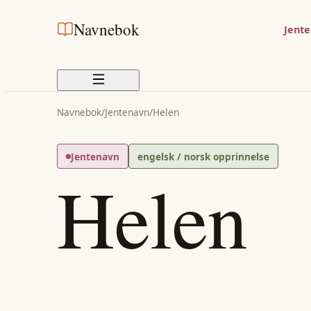
Navnebok
Jent
Navnebok
/
Jentenavn
/
Helen
Jentenavn
engelsk / norsk opprinnelse
Helen