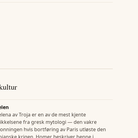
 kultur
elen
lena av Troja er en av de mest kjente
ikkelsene fra gresk mytologi — den vakre
onningen hvis bortføring av Paris utløste den
ojanske krigen. Homer beskriver henne i