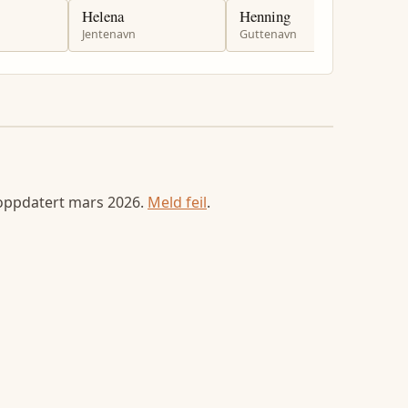
Helena
Henning
H
Jentenavn
Guttenavn
G
 oppdatert
mars 2026
.
Meld feil
.