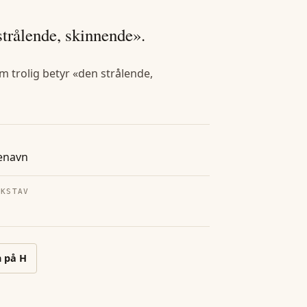
strålende, skinnende».
 trolig betyr «den strålende,
enavn
OKSTAV
n på
H