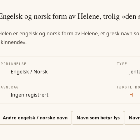
Engelsk og norsk form av Helene, trolig «den 
Helen er engelsk og norsk form av Helene, et gresk navn som
skinnende».
OPPRINNELSE
TYPE
Engelsk / Norsk
Jent
NAVNEDAG
FØRSTE B
Ingen registrert
H
Andre
engelsk / norske
navn
Navn som betyr lys
Nav