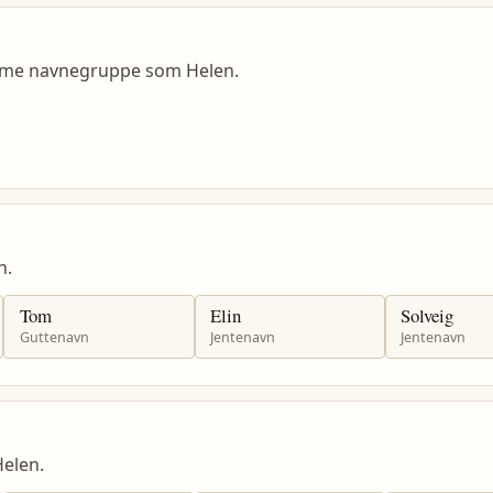
amme navnegruppe som Helen.
n.
Tom
Elin
Solveig
Guttenavn
Jentenavn
Jentenavn
elen.