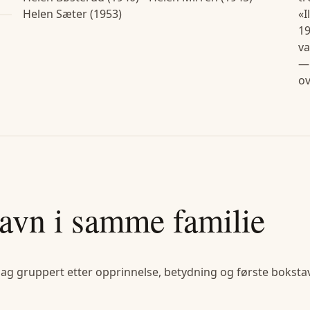
Helen Sæter (1953)
«I
19
va
— 
ov
avn i samme familie
lag gruppert etter opprinnelse, betydning og første bokstav