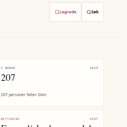
Lagrede
Søk
I NORGE
2025
207
207 personer heter Glen
BETYDNING
KORT