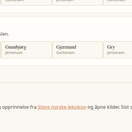
len.
Gunnbjørg
Gjermund
Gry
Jentenavn
Guttenavn
Jentenavn
g opprinnelse fra
Store norske leksikon
og åpne kilder. Sist