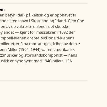
len
en betyr «dal» på keltisk og er opphavet til
nge stedsnavn i Skottland og Irland. Glen Coe
 en av de vakreste dalene i det skotske
ylandet — kjent for massakren i 1692 der
ampbell-klanen drepte McDonald-klanens
milier etter å ha mottatt gjestfrihet av dem. •
enn Miller (1904–1944) var en amerikansk
azzmusiker og storbandskomponist — hans
sikk er synonymt med 1940-tallets USA.