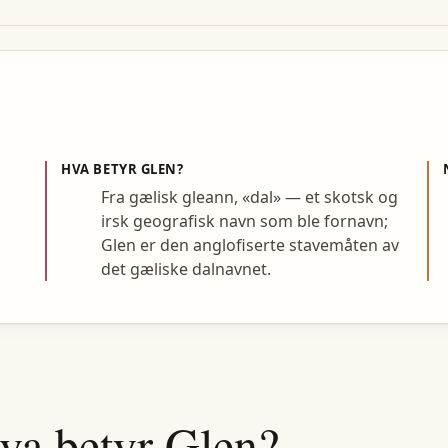
HVA BETYR
GLEN
?
Fra gælisk gleann, «dal» — et skotsk og
irsk geografisk navn som ble fornavn;
Glen er den anglofiserte stavemåten av
det gæliske dalnavnet.
va betyr
Glen
?