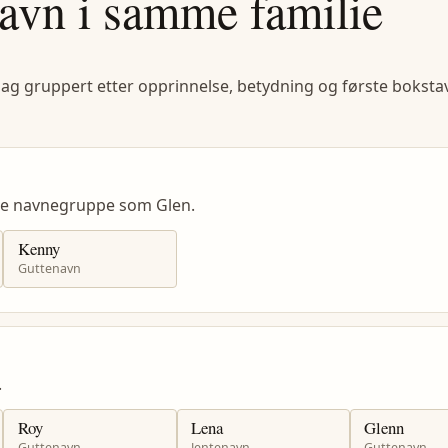
avn i samme familie
lag gruppert etter opprinnelse, betydning og første bokstav
me navnegruppe som Glen.
Kenny
Guttenavn
.
Roy
Lena
Glenn
Guttenavn
Jentenavn
Guttenavn