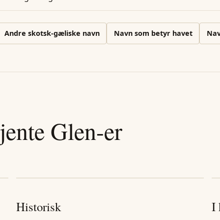
Andre
skotsk-gæliske
navn
Navn som betyr havet
Na
jente
Glen
-er
Historisk
I