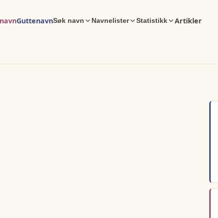
enavn
Guttenavn
Artikler
Søk navn
Navnelister
Statistikk