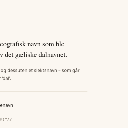
geografisk navn som ble
v det gæliske dalnavnet.
– og dessuten et slektsnavn – som går
‘dal’.
tenavn
OKSTAV