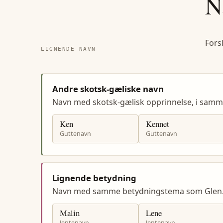
N
Fors
LIGNENDE NAVN
Andre skotsk-gæliske navn
Navn med skotsk-gælisk opprinnelse, i sam
Ken
Kennet
Guttenavn
Guttenavn
Lignende betydning
Navn med samme betydningstema som Glen
Malin
Lene
Jentenavn
Jentenavn