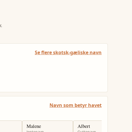
.
Se flere skotsk-gæliske navn
Navn som betyr havet
Malene
Albert
M
Jentenavn
Guttenavn
J