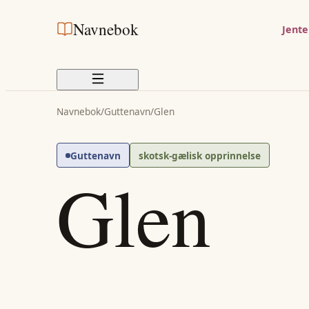
Navnebok
Jent
Navnebok
/
Guttenavn
/
Glen
Guttenavn
skotsk-gælisk opprinnelse
Glen