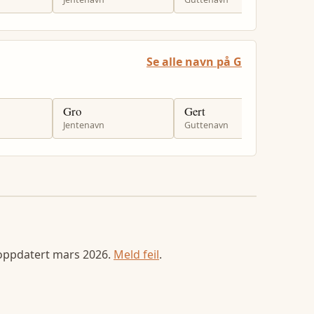
Se alle navn på G
Gro
Gert
G
Jentenavn
Guttenavn
G
 oppdatert
mars 2026
.
Meld feil
.