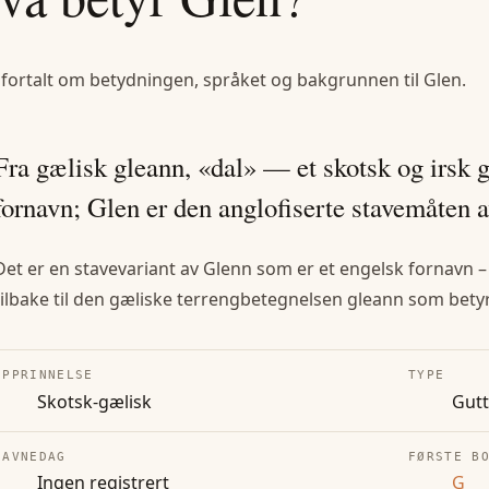
 fortalt om betydningen, språket og bakgrunnen til
Glen
.
Fra gælisk gleann, «dal» — et skotsk og irsk 
fornavn; Glen er den anglofiserte stavemåten a
Det er en stavevariant av Glenn som er et engelsk fornavn 
tilbake til den gæliske terrengbetegnelsen gleann som betyr 
OPPRINNELSE
TYPE
Skotsk-gælisk
Gut
NAVNEDAG
FØRSTE B
Ingen registrert
G