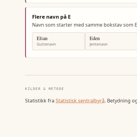
Flere navn på E
Navn som starter med samme bokstav som E
Elian
Eden
Guttenavn
Jentenavn
KILDER & METODE
Statistikk fra
Statistisk sentralbyrå
. Betydning o