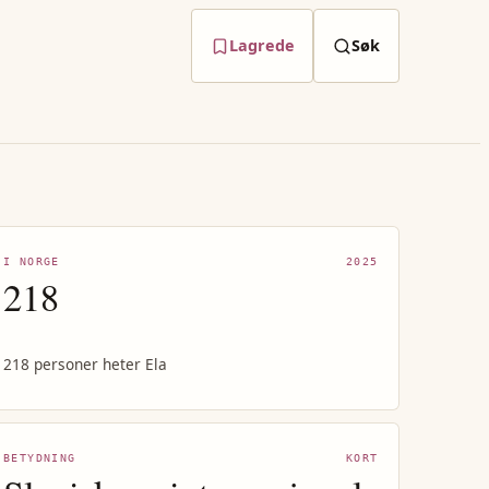
Lagrede
Søk
I NORGE
2025
218
218 personer heter Ela
BETYDNING
KORT