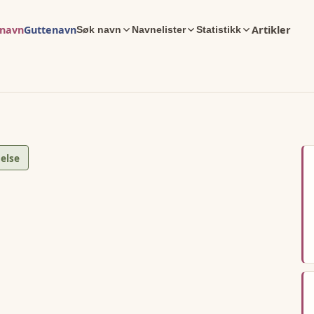
enavn
Guttenavn
Artikler
Søk navn
Navnelister
Statistikk
else