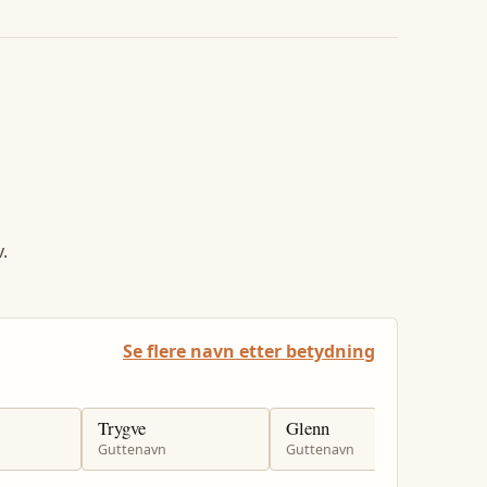
.
Se flere navn etter betydning
Trygve
Glenn
A
Guttenavn
Guttenavn
J