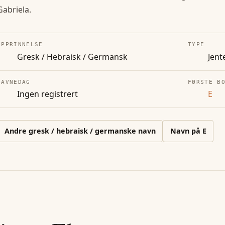
Gabriela.
OPPRINNELSE
TYPE
Gresk / Hebraisk / Germansk
Jent
NAVNEDAG
FØRSTE B
Ingen registrert
E
Andre
gresk / hebraisk / germanske
navn
Navn på
E