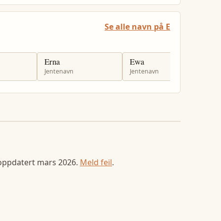
Se alle navn på E
Erna
Ewa
E
Jentenavn
Jentenavn
J
 oppdatert
mars 2026
.
Meld feil
.