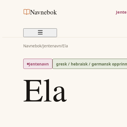
Navnebok
Jent
Navnebok
/
Jentenavn
/
Ela
Jentenavn
gresk / hebraisk / germansk opprinn
Ela