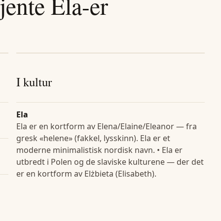
jente
Ela
-er
I kultur
Ela
Ela er en kortform av Elena/Elaine/Eleanor — fra
gresk «helene» (fakkel, lysskinn). Ela er et
moderne minimalistisk nordisk navn. • Ela er
utbredt i Polen og de slaviske kulturene — der det
er en kortform av Elżbieta (Elisabeth).