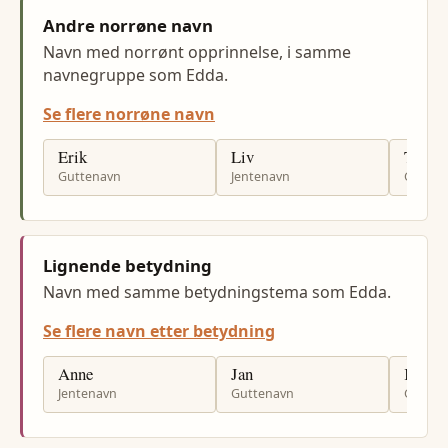
Andre norrøne navn
Navn med norrønt opprinnelse, i samme
navnegruppe som Edda.
Se flere norrøne navn
Erik
Liv
Tor
Guttenavn
Jentenavn
Gutten
Lignende betydning
Navn med samme betydningstema som Edda.
Se flere navn etter betydning
Anne
Jan
Kjell
Jentenavn
Guttenavn
Gutten