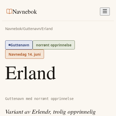
Navnebok
Navnebok
/
Guttenavn
/
Erland
Guttenavn
norrønt opprinnelse
Navnedag
14. juni
Erland
Guttenavn med norrønt opprinnelse
Variant av Erlendr, trolig opprinnelig