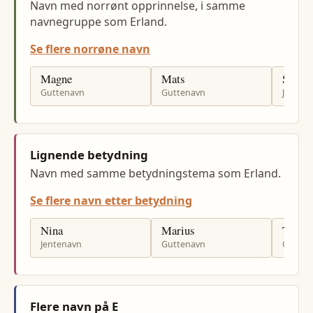
Navn med norrønt opprinnelse, i samme
navnegruppe som Erland.
Se flere norrøne navn
Magne
Mats
Siv
Guttenavn
Guttenavn
Jenten
Lignende betydning
Navn med samme betydningstema som Erland.
Se flere navn etter betydning
Nina
Marius
Trond
Jentenavn
Guttenavn
Gutten
Flere navn på E