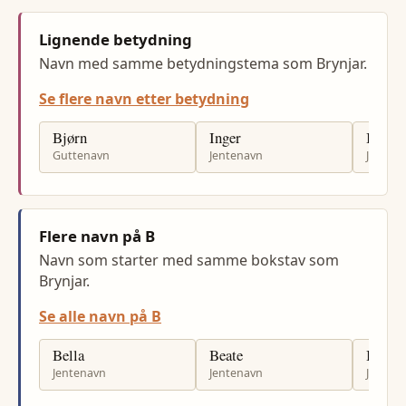
Lignende betydning
Navn med samme betydningstema som Brynjar.
Se flere navn etter betydning
Bjørn
Inger
Ingrid
Guttenavn
Jentenavn
Jenten
Flere navn på B
Navn som starter med samme bokstav som
Brynjar.
Se alle navn på B
Bella
Beate
Benedi
Jentenavn
Jentenavn
Jenten