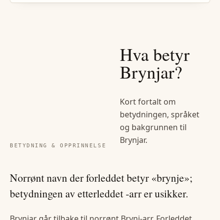
Hva betyr
Brynjar
?
Kort fortalt om
betydningen, språket
og bakgrunnen til
Brynjar
.
BETYDNING & OPPRINNELSE
Norrønt navn der forleddet betyr «brynje»;
betydningen av etterleddet -arr er usikker.
Brynjar går tilbake til norrønt Brynj-arr. Forleddet