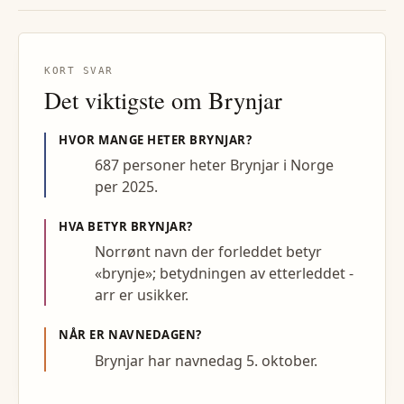
KORT SVAR
Det viktigste om
Brynjar
HVOR MANGE HETER
BRYNJAR
?
687 personer heter Brynjar i Norge
per 2025.
HVA BETYR
BRYNJAR
?
Norrønt navn der forleddet betyr
«brynje»; betydningen av etterleddet -
arr er usikker.
NÅR ER NAVNEDAGEN?
Brynjar har navnedag 5. oktober.