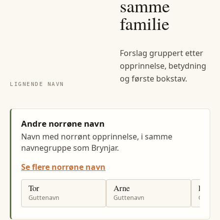
samme
familie
Forslag gruppert etter
opprinnelse, betydning
og første bokstav.
LIGNENDE NAVN
Andre norrøne navn
Navn med norrønt opprinnelse, i samme
navnegruppe som Brynjar.
Se flere norrøne navn
Tor
Arne
Rune
Guttenavn
Guttenavn
Gutten