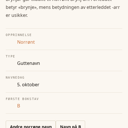
betyr «brynje», mens betydningen av etterleddet -arr
er usikker.
OPPRINNELSE
Norrønt
TYPE
Guttenavn
NAVNEDAG
5. oktober
FØRSTE BOKSTAV
B
Andre
norrøne
navn
Navn på
B