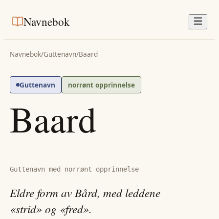
Navnebok
Navnebok
/
Guttenavn
/
Baard
Guttenavn
norrønt opprinnelse
Baard
Guttenavn med norrønt opprinnelse
Eldre form av Bård, med leddene
«strid» og «fred».