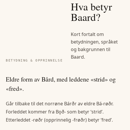
Hva betyr
Baard
?
Kort fortalt om
betydningen, språket
og bakgrunnen til
Baard
.
BETYDNING & OPPRINNELSE
Eldre form av Bård, med leddene «strid» og
«fred».
Går tilbake til det norrøne Bárðr av eldre Bá-røðr.
Forleddet kommer fra Bǫð- som betyr ‘strid’.
Etterleddet -røðr (opprinnelig -frøðr) betyr ‘fred’.