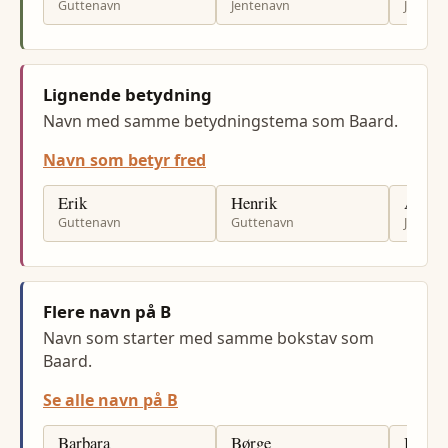
Guttenavn
Jentenavn
Jenten
Lignende betydning
Navn med samme betydningstema som Baard.
Navn som betyr fred
Erik
Henrik
Astrid
Guttenavn
Guttenavn
Jenten
Flere navn på B
Navn som starter med samme bokstav som
Baard.
Se alle navn på B
Barbara
Børge
Brita