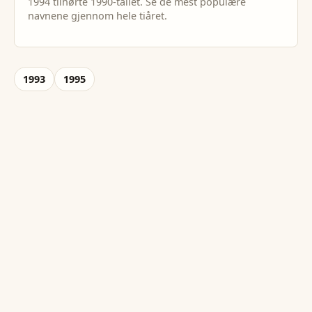
1994
tilhørte
1990
-tallet. Se de mest populære
navnene gjennom hele tiåret.
1993
1995