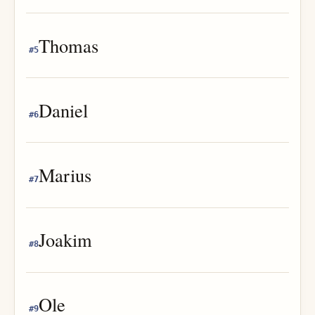
Thomas
#
5
Daniel
#
6
Marius
#
7
Joakim
#
8
Ole
#
9