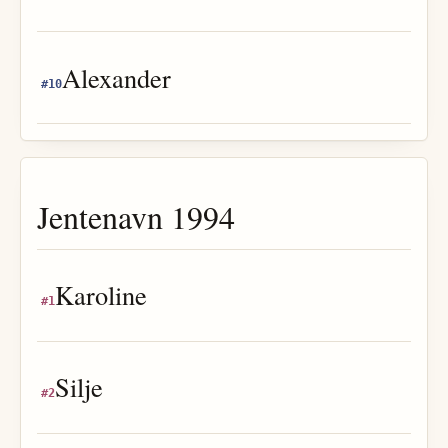
Alexander
#
10
Jentenavn
1994
Karoline
#
1
Silje
#
2