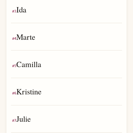
Ida
#
3
Marte
#
4
Camilla
#
5
Kristine
#
6
Julie
#
7