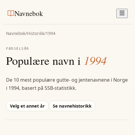
Navnebok
Navnebok
/
Historikk
/
1994
FØDSELSÅR
Populære navn i
1994
De 10 mest populære gutte- og jentenavnene i Norge
i
1994
, basert på SSB-statistikk.
Velg et annet år
Se navnehistorikk