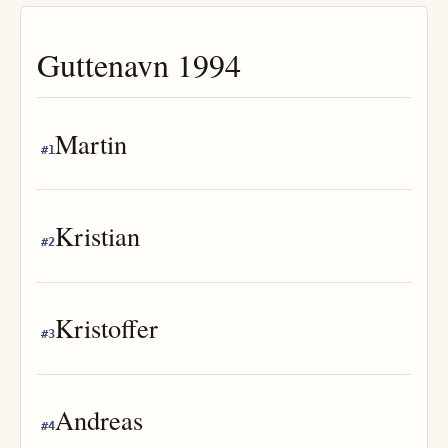
Guttenavn
1994
Martin
#
1
Kristian
#
2
Kristoffer
#
3
Andreas
#
4