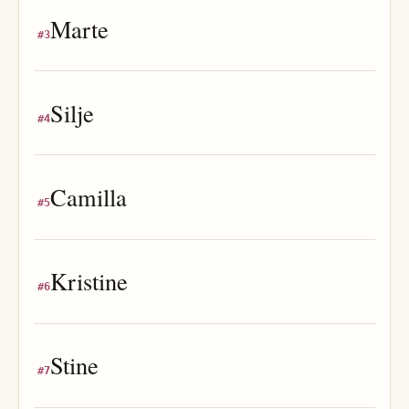
Marte
#
3
Silje
#
4
Camilla
#
5
Kristine
#
6
Stine
#
7