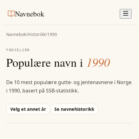
Navnebok
Navnebok
/
Historikk
/
1990
FØDSELSÅR
Populære navn i
1990
De 10 mest populære gutte- og jentenavnene i Norge
i
1990
, basert på SSB-statistikk.
Velg et annet år
Se navnehistorikk