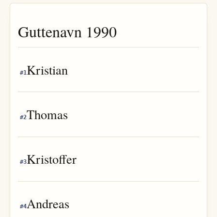
Guttenavn
1990
Kristian
#
1
Thomas
#
2
Kristoffer
#
3
Andreas
#
4