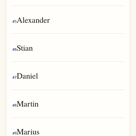
Alexander
#
5
Stian
#
6
Daniel
#
7
Martin
#
8
Marius
#
9