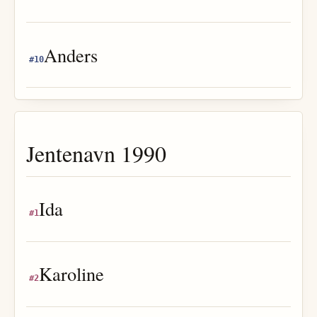
Anders
#
10
Jentenavn
1990
Ida
#
1
Karoline
#
2