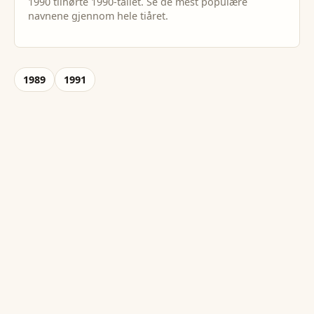
1990
tilhørte
1990
-tallet. Se de mest populære
navnene gjennom hele tiåret.
1989
1991