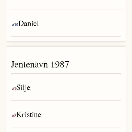
Daniel
#
10
Jentenavn
1987
Silje
#
1
Kristine
#
2