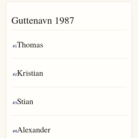
Guttenavn
1987
Thomas
#
1
Kristian
#
2
Stian
#
3
Alexander
#
4