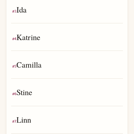
Ida
#
3
Katrine
#
4
Camilla
#
5
Stine
#
6
Linn
#
7