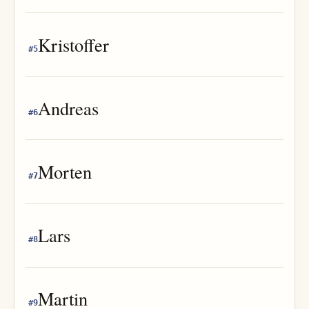
Kristoffer
#
5
Andreas
#
6
Morten
#
7
Lars
#
8
Martin
#
9