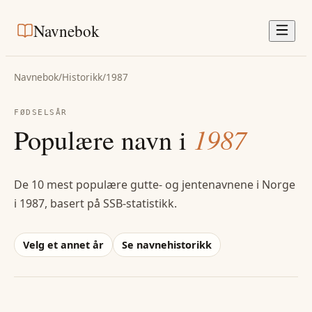
Navnebok
Navnebok
/
Historikk
/
1987
FØDSELSÅR
Populære navn i
1987
De 10 mest populære gutte- og jentenavnene i Norge
i
1987
, basert på SSB-statistikk.
Velg et annet år
Se navnehistorikk