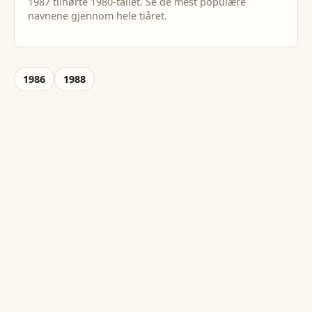
1987
tilhørte
1980
-tallet. Se de mest populære
navnene gjennom hele tiåret.
1986
1988