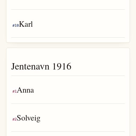
Karl
#
10
Jentenavn
1916
Anna
#
1
Solveig
#
2