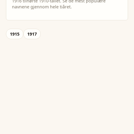
1916
tilhørte
1910
-tallet. Se de mest populære
navnene gjennom hele tiåret.
1915
1917