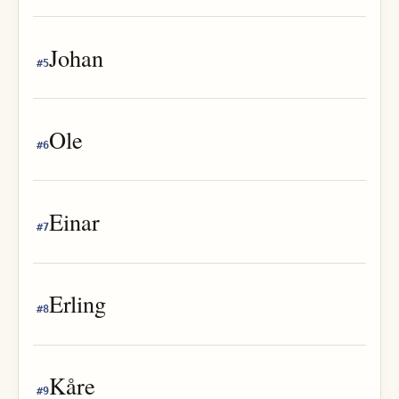
Johan
#
5
Ole
#
6
Einar
#
7
Erling
#
8
Kåre
#
9