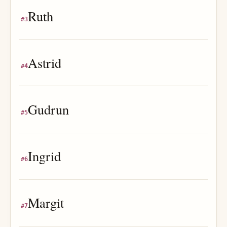
Ruth
#
3
Astrid
#
4
Gudrun
#
5
Ingrid
#
6
Margit
#
7