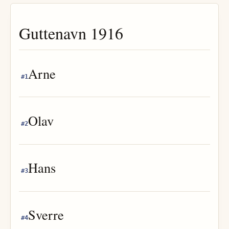
Guttenavn
1916
Arne
#
1
Olav
#
2
Hans
#
3
Sverre
#
4