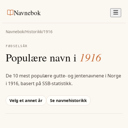
Navnebok
Navnebok
/
Historikk
/
1916
FØDSELSÅR
Populære navn i
1916
De 10 mest populære gutte- og jentenavnene i Norge
i
1916
, basert på SSB-statistikk.
Velg et annet år
Se navnehistorikk