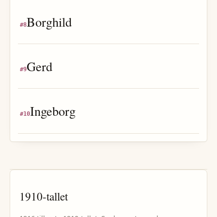
Borghild
#
8
Gerd
#
9
Ingeborg
#
10
1910
-tallet