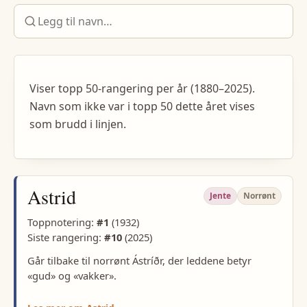
Viser topp 50-rangering per år (1880–2025).
Navn som ikke var i topp 50 dette året vises
som brudd i linjen.
Astrid
Jente
Norrønt
Toppnotering:
#
1
(
1932
)
Siste rangering:
#
10
(
2025
)
Går tilbake til norrønt Ástríðr, der leddene betyr
«gud» og «vakker».