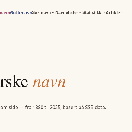
enavn
Guttenavn
Artikler
Søk navn
Navnelister
Statistikk
rske
navn
 om side — fra 1880 til 2025, basert på SSB-data.