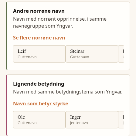
Andre norrøne navn
Navn med norrønt opprinnelse, i samme
navnegruppe som Yngvar.
Se flere norrøne navn
Leif
Steinar
Einar
Guttenavn
Guttenavn
Gutten
Lignende betydning
Navn med samme betydningstema som Yngvar.
Navn som betyr styrke
Ole
Inger
Hilde
Guttenavn
Jentenavn
Jenten