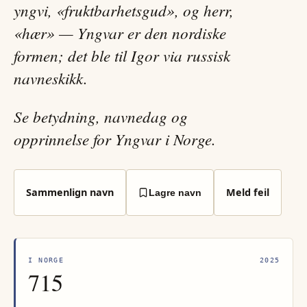
yngvi, «fruktbarhetsgud», og herr,
«hær» — Yngvar er den nordiske
formen; det ble til Igor via russisk
navneskikk.
Se betydning, navnedag og
opprinnelse for Yngvar i Norge.
Sammenlign navn
Meld feil
Lagre navn
I NORGE
2025
715