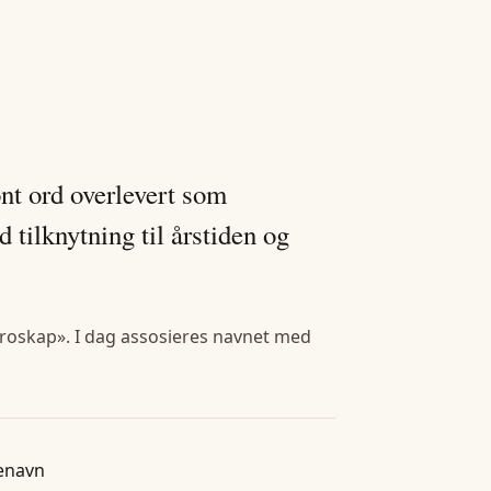
nt ord overlevert som
tilknytning til årstiden og
troskap». I dag assosieres navnet med
enavn