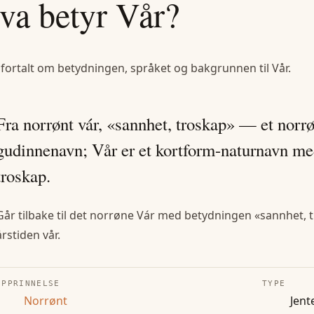
va betyr
Vår
?
 fortalt om betydningen, språket og bakgrunnen til
Vår
.
Fra norrønt vár, «sannhet, troskap» — et norrø
gudinnenavn; Vår er et kortform-naturnavn med 
troskap.
Går tilbake til det norrøne Vár med betydningen «sannhet, 
årstiden vår.
OPPRINNELSE
TYPE
Norrønt
Jent