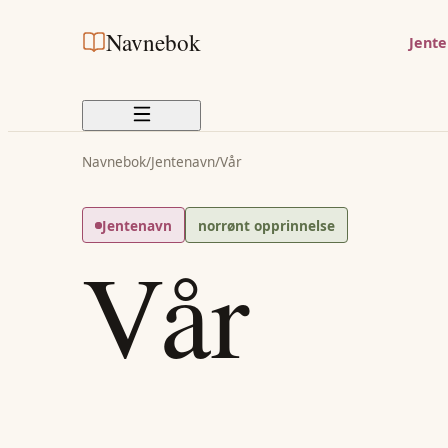
Navnebok
Jent
Navnebok
/
Jentenavn
/
Vår
Jentenavn
norrønt opprinnelse
Vår