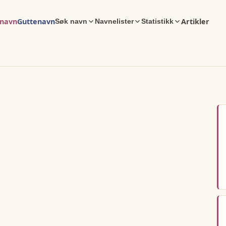
enavn
Guttenavn
Artikler
Søk navn
Navnelister
Statistikk