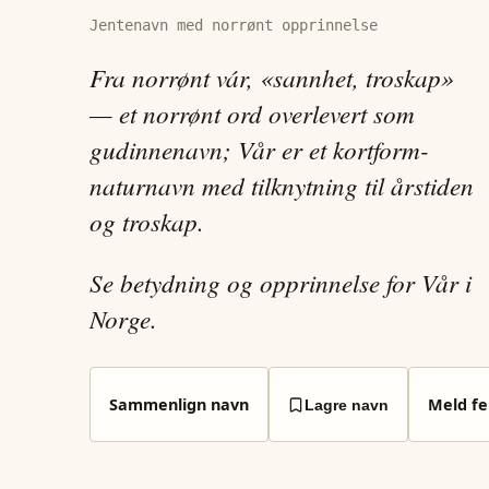
Jentenavn med norrønt opprinnelse
Fra norrønt vár, «sannhet, troskap»
— et norrønt ord overlevert som
gudinnenavn; Vår er et kortform-
naturnavn med tilknytning til årstiden
og troskap.
Se betydning og opprinnelse for Vår i
Norge.
Sammenlign navn
Meld fei
Lagre navn