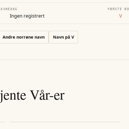
NAVNEDAG
FØRSTE B
Ingen registrert
V
Andre
norrøne
navn
Navn på
V
jente
Vår
-er