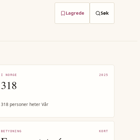
Lagrede
Søk
I NORGE
2025
318
318 personer heter Vår
BETYDNING
KORT