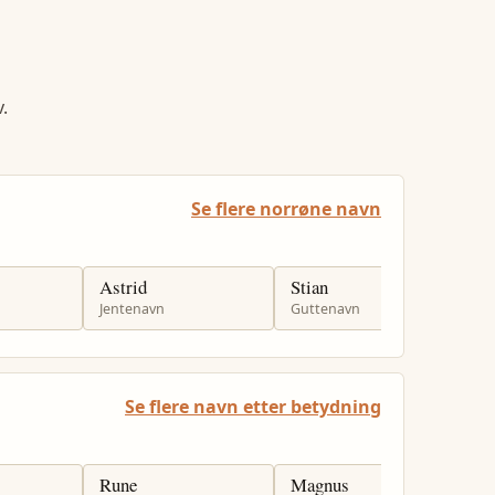
.
Se flere norrøne navn
Astrid
Stian
O
Jentenavn
Guttenavn
G
Se flere navn etter betydning
Rune
Magnus
K