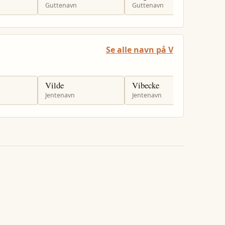
Guttenavn
Guttenavn
J
Se alle navn på V
Vilde
Vibecke
V
Jentenavn
Jentenavn
G