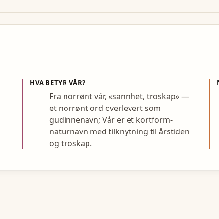
HVA BETYR
VÅR
?
Fra norrønt vár, «sannhet, troskap» —
et norrønt ord overlevert som
gudinnenavn; Vår er et kortform-
naturnavn med tilknytning til årstiden
og troskap.