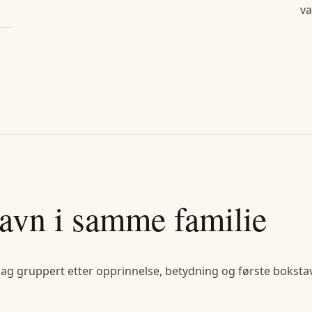
va
avn i samme familie
lag gruppert etter opprinnelse, betydning og første bokstav