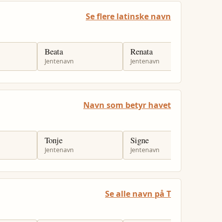
Se flere latinske navn
Beata
Renata
J
Jentenavn
Jentenavn
J
Navn som betyr havet
Tonje
Signe
H
Jentenavn
Jentenavn
G
Se alle navn på T