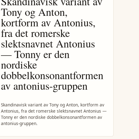
Skandinavisk variant av
Tony og Anton,
kortform av Antonius,
fra det romerske
slektsnavnet Antonius
— Tonny er den
nordiske
dobbelkonsonantformen
av antonius-gruppen
Skandinavisk variant av Tony og Anton, kortform av
Antonius, fra det romerske slektsnavnet Antonius —
Tonny er den nordiske dobbelkonsonantformen av
antonius-gruppen.