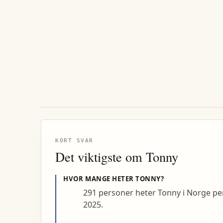
KORT SVAR
Det viktigste om
Tonny
HVOR MANGE HETER
TONNY
?
291 personer heter Tonny i Norge pe
2025.