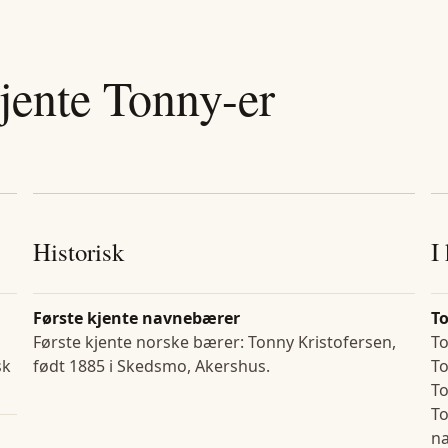
jente
Tonny
-er
Historisk
I
Første kjente navnebærer
T
Første kjente norske bærer: Tonny Kristofersen,
To
sk
født 1885 i Skedsmo, Akershus.
To
To
To
na