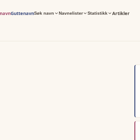
enavn
Guttenavn
Artikler
Søk navn
Navnelister
Statistikk