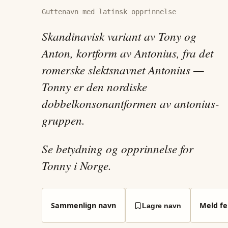
Guttenavn med latinsk opprinnelse
Skandinavisk variant av Tony og
Anton, kortform av Antonius, fra det
romerske slektsnavnet Antonius —
Tonny er den nordiske
dobbelkonsonantformen av antonius-
gruppen.
Se betydning og opprinnelse for
Tonny i Norge.
Sammenlign navn
Meld fei
Lagre navn