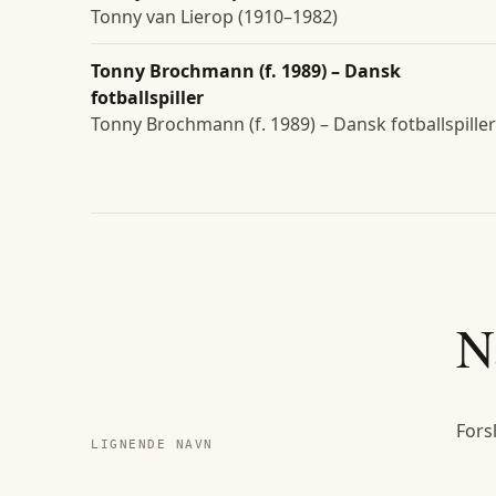
Tonny van Lierop (1910–1982)
Tonny Brochmann (f. 1989) – Dansk
fotballspiller
Tonny Brochmann (f. 1989) – Dansk fotballspiller
N
Fors
LIGNENDE NAVN