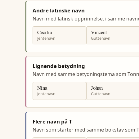
Andre latinske navn
Navn med latinsk opprinnelse, i samme nav
Cecilia
Vincent
Jentenavn
Guttenavn
Lignende betydning
Navn med samme betydningstema som Tonn
Nina
Johan
Jentenavn
Guttenavn
Flere navn på T
Navn som starter med samme bokstav som T