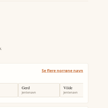
.
Se flere norrøne navn
Gerd
Vilde
O
Jentenavn
Jentenavn
G