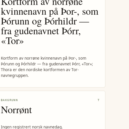
Kortform av norrøne
kvinnenavn på Þor-, som
Þórunn og Þórhildr —
fra gudenavnet Þórr,
«Tor»
Kortform av norrøne kvinnenavn på Þor-, som
Þórunn og Þórhildr — fra gudenavnet Þórr, «Tor»;
Thora er den nordiske kortformen av Tor-
navnegruppen.
BAKGRUNN
T
Norrønt
Ingen registrert norsk navnedag.