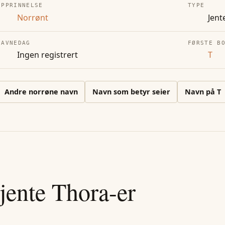
OPPRINNELSE
TYPE
Norrønt
Jent
NAVNEDAG
FØRSTE B
Ingen registrert
T
Andre
norrøne
navn
Navn som betyr seier
Navn på
T
jente
Thora
-er