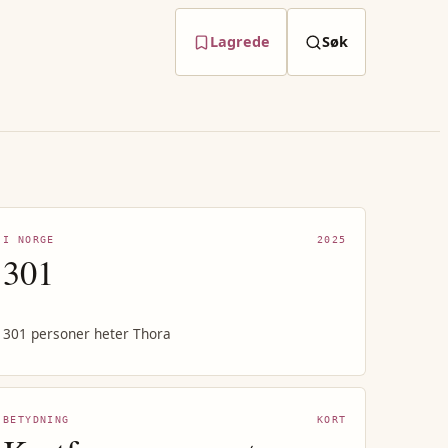
Lagrede
Søk
I NORGE
2025
301
301 personer heter Thora
BETYDNING
KORT