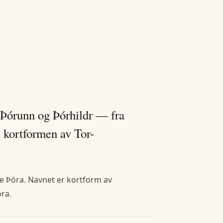
 Þórunn og Þórhildr — fra
 kortformen av Tor-
ne Þóra. Navnet er kortform av
ra.