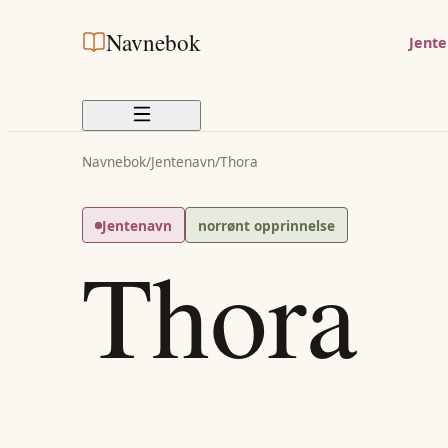
Navnebok
Jent
Navnebok
/
Jentenavn
/
Thora
Jentenavn
norrønt opprinnelse
Thora