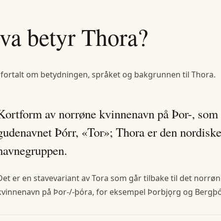
va betyr
Thora
?
 fortalt om betydningen, språket og bakgrunnen til
Thora
.
Kortform av norrøne kvinnenavn på Þor-, som
gudenavnet Þórr, «Tor»; Thora er den nordiske
navnegruppen.
Det er en stavevariant av Tora som går tilbake til det norrø
kvinnenavn på Þor-/-þóra, for eksempel Þorbjǫrg og Bergþó