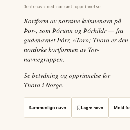
Jentenavn med norrønt opprinnelse
Kortform av norrøne kvinnenavn på
Þor-, som Þórunn og Þórhildr — fra
gudenavnet Þórr, «Tor»; Thora er den
nordiske kortformen av Tor-
navnegruppen.
Se betydning og opprinnelse for
Thora i Norge.
Sammenlign navn
Meld fei
Lagre navn