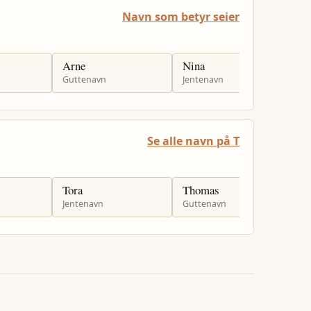
Navn som betyr seier
Arne
Nina
H
Guttenavn
Jentenavn
J
Se alle navn på T
Tora
Thomas
T
Jentenavn
Guttenavn
J