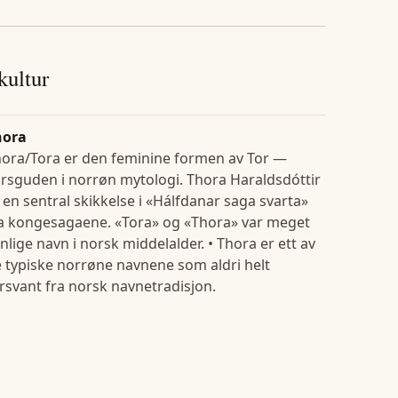
 kultur
hora
ora/Tora er den feminine formen av Tor —
rsguden i norrøn mytologi. Thora Haraldsdóttir
 en sentral skikkelse i «Hálfdanar saga svarta»
a kongesagaene. «Tora» og «Thora» var meget
nlige navn i norsk middelalder. • Thora er ett av
 typiske norrøne navnene som aldri helt
rsvant fra norsk navnetradisjon.