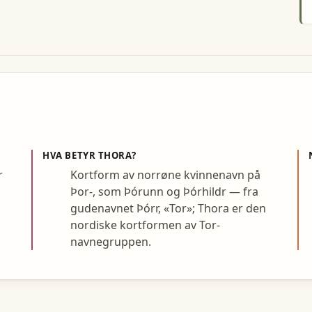
HVA BETYR
THORA
?
r
Kortform av norrøne kvinnenavn på
Þor-, som Þórunn og Þórhildr — fra
gudenavnet Þórr, «Tor»; Thora er den
nordiske kortformen av Tor-
navnegruppen.