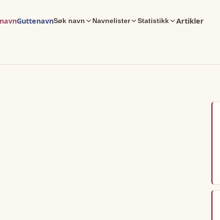
enavn
Guttenavn
Artikler
Søk navn
Navnelister
Statistikk