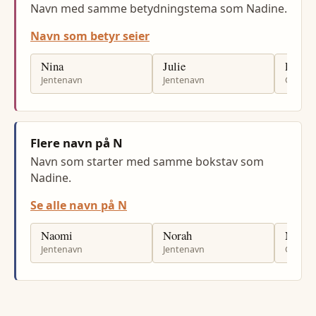
Navn med samme betydningstema som Nadine.
Navn som betyr seier
Nina
Julie
Emil
Jentenavn
Jentenavn
Gutten
Flere navn på N
Navn som starter med samme bokstav som
Nadine.
Se alle navn på N
Naomi
Norah
Nicola
Jentenavn
Jentenavn
Gutten