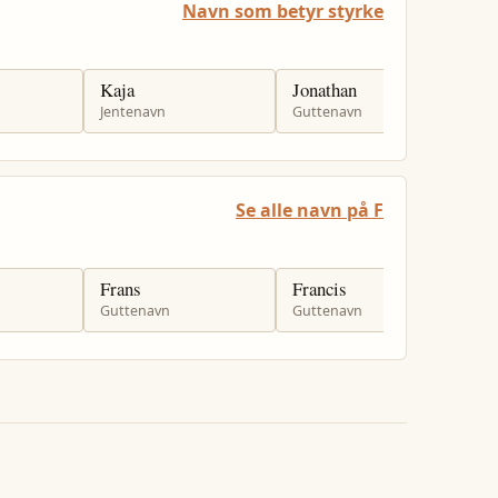
Navn som betyr styrke
Kaja
Jonathan
J
Jentenavn
Guttenavn
G
Se alle navn på F
Frans
Francis
F
Guttenavn
Guttenavn
G