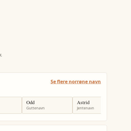
.
Se flere norrøne navn
Odd
Astrid
S
Guttenavn
Jentenavn
G