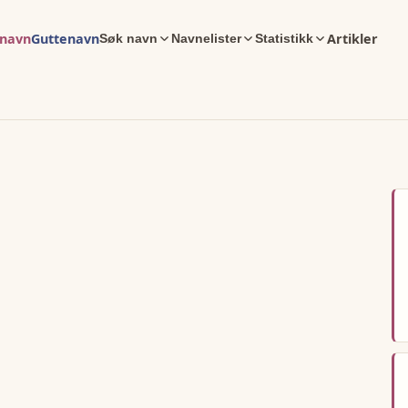
enavn
Guttenavn
Artikler
Søk navn
Navnelister
Statistikk