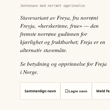
Jentenavn med norrønt opprinnelse
Stavevariant av Freya, fra norrønt
Freyja, «herskerinne, frue» — den
fremste norrøne gudinnen for
kjærlighet og fruktbarhet; Freja er en
alternativ stavemåte.
Se betydning og opprinnelse for Freja
i Norge.
Sammenlign navn
Meld fei
Lagre navn