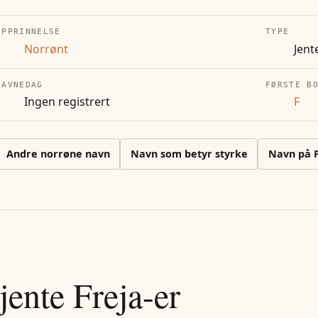
OPPRINNELSE
TYPE
Norrønt
Jent
NAVNEDAG
FØRSTE B
Ingen registrert
F
Andre
norrøne
navn
Navn som betyr styrke
Navn på
jente
Freja
-er