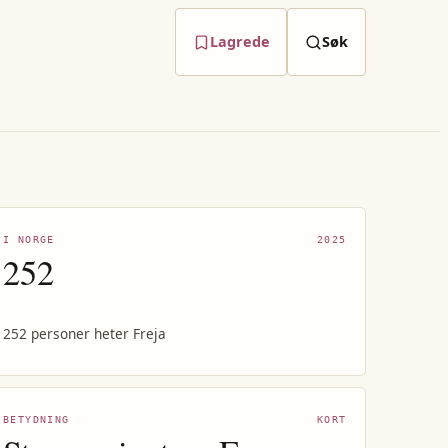
Lagrede
Søk
I NORGE
2025
252
252 personer heter Freja
BETYDNING
KORT