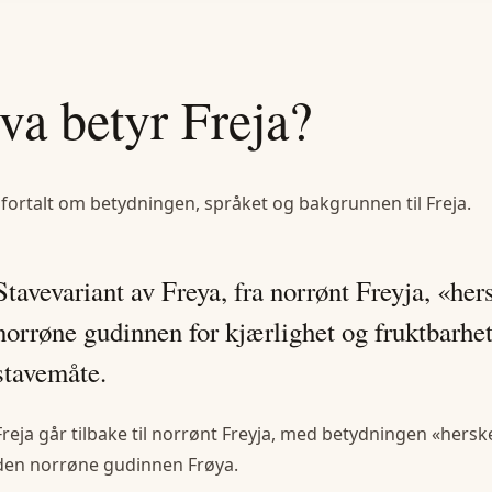
va betyr
Freja
?
 fortalt om betydningen, språket og bakgrunnen til
Freja
.
Stavevariant av Freya, fra norrønt Freyja, «he
norrøne gudinnen for kjærlighet og fruktbarhet;
stavemåte.
Freja går tilbake til norrønt Freyja, med betydningen «hersker
den norrøne gudinnen Frøya.