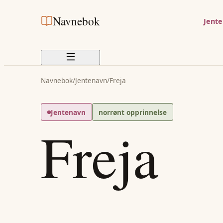
Navnebok
Jent
Navnebok
/
Jentenavn
/
Freja
Jentenavn
norrønt opprinnelse
Freja