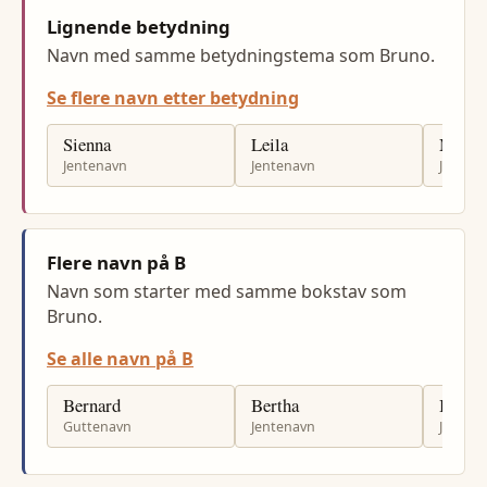
Lignende betydning
Navn med samme betydningstema som Bruno.
Se flere navn etter betydning
Sienna
Leila
Melan
Jentenavn
Jentenavn
Jenten
Flere navn på B
Navn som starter med samme bokstav som
Bruno.
Se alle navn på B
Bernard
Bertha
Bente
Guttenavn
Jentenavn
Jenten