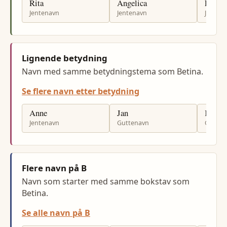
Rita
Angelica
Leono
Jentenavn
Jentenavn
Jenten
Lignende betydning
Navn med samme betydningstema som Betina.
Se flere navn etter betydning
Anne
Jan
Kjell
Jentenavn
Guttenavn
Gutten
Flere navn på B
Navn som starter med samme bokstav som
Betina.
Se alle navn på B