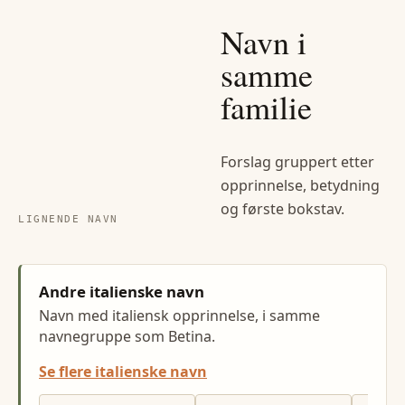
Navn i
samme
familie
Forslag gruppert etter
opprinnelse, betydning
og første bokstav.
LIGNENDE NAVN
Andre italienske navn
Navn med italiensk opprinnelse, i samme
navnegruppe som Betina.
Se flere italienske navn