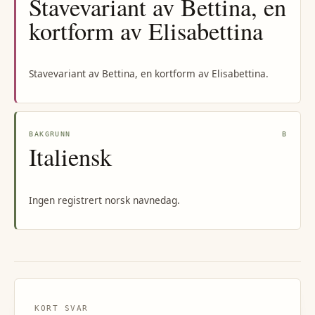
Stavevariant av Bettina, en
kortform av Elisabettina
Stavevariant av Bettina, en kortform av Elisabettina.
BAKGRUNN
B
Italiensk
Ingen registrert norsk navnedag.
KORT SVAR