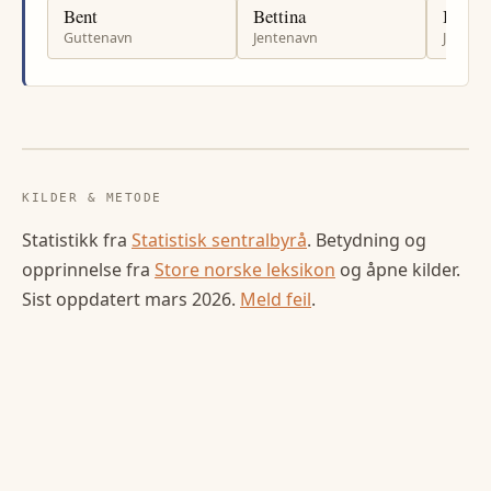
Bent
Bettina
Borgn
Guttenavn
Jentenavn
Jenten
KILDER & METODE
Statistikk fra
Statistisk sentralbyrå
. Betydning og
opprinnelse fra
Store norske leksikon
og åpne kilder.
Sist oppdatert
mars 2026
.
Meld feil
.