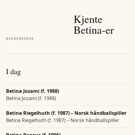
Kjente
Betina
-er
NAVNEBÆRERE
I dag
Betina Jozami (f. 1988)
Betina Jozami (f. 1988)
Betina Riegelhuth (f. 1987) – Norsk håndballspiller
Betina Riegelhuth (f. 1987) – Norsk håndballspiller