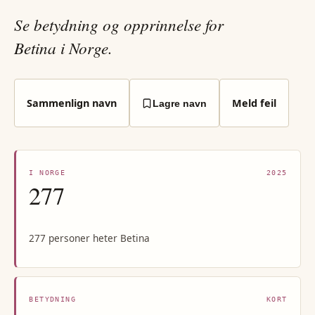
Se betydning og opprinnelse for
Betina i Norge.
Sammenlign navn
Meld feil
Lagre navn
I NORGE
2025
277
277 personer heter Betina
BETYDNING
KORT