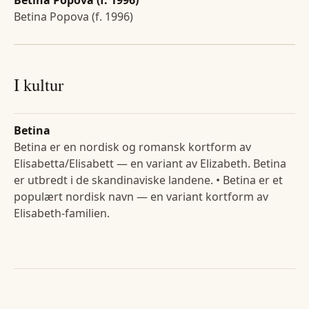
Betina Popova (f. 1996)
Betina Popova (f. 1996)
I kultur
Betina
Betina er en nordisk og romansk kortform av
Elisabetta/Elisabett — en variant av Elizabeth. Betina
er utbredt i de skandinaviske landene. • Betina er et
populært nordisk navn — en variant kortform av
Elisabeth-familien.