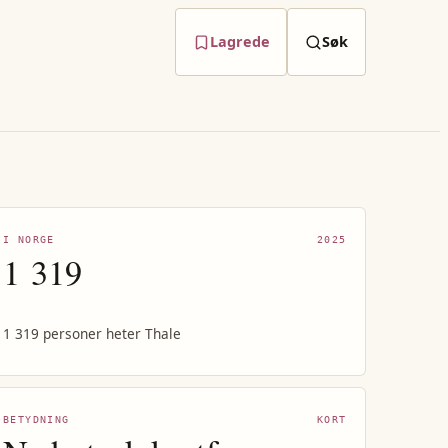
Lagrede
Søk
I NORGE
2025
1 319
1 319 personer heter Thale
BETYDNING
KORT