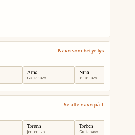
Navn som betyr lys
Arne
Nina
H
Guttenavn
Jentenavn
J
Se alle navn på T
Torunn
Torben
T
Jentenavn
Guttenavn
J