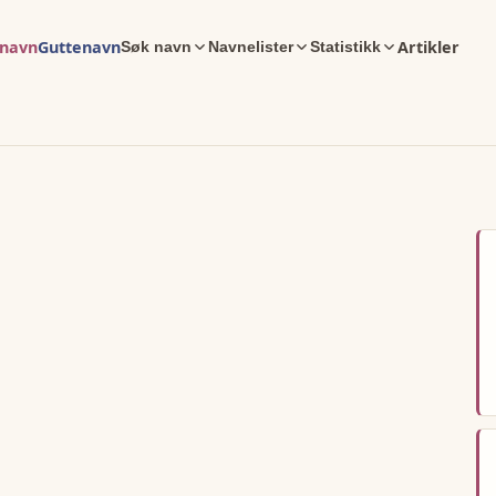
enavn
Guttenavn
Artikler
Søk navn
Navnelister
Statistikk