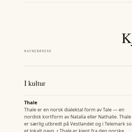
K
NAVNEBÆRERE
I kultur
Thale
Thale er en norsk dialektal form av Tale — en
nordisk kortform av Natalia eller Nathalie. Thale
er særlig utbredt på Vestlandet og i Telemark s
et lokalt navn. • Thale er kjent fra den norske