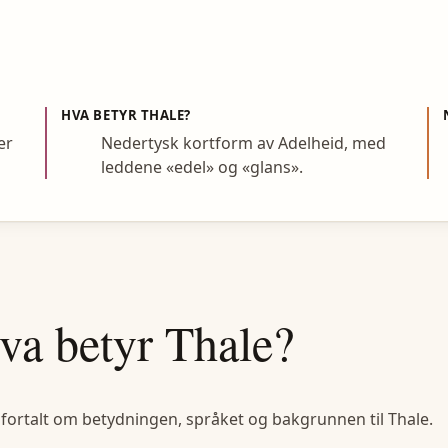
HVA BETYR
THALE
?
er
Nedertysk kortform av Adelheid, med
leddene «edel» og «glans».
va betyr
Thale
?
 fortalt om betydningen, språket og bakgrunnen til
Thale
.