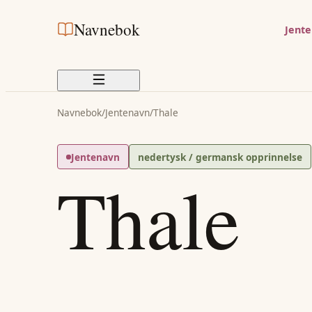
Navnebok
Jent
Navnebok
/
Jentenavn
/
Thale
Jentenavn
nedertysk / germansk opprinnelse
Thale