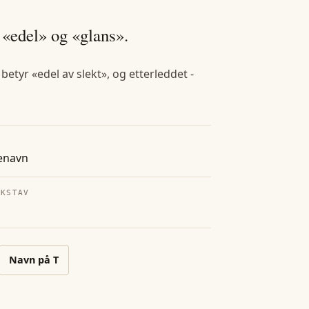
 «edel» og «glans».
etyr «edel av slekt», og etterleddet -
enavn
OKSTAV
Navn på
T