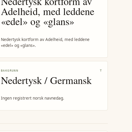
Nedertysk kortform av
Adelheid, med leddene
«edel» og «glans»
Nedertysk kortform av Adelheid, med leddene
«edel» og «glans».
BAKGRUNN
T
Nedertysk / Germansk
Ingen registrert norsk navnedag.