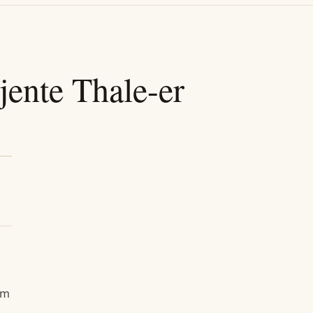
jente
Thale
-er
om