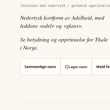
Jentenavn med nedertysk / germansk opprinnels
Nedertysk kortform av Adelheid, med
leddene «edel» og «glans».
Se betydning og opprinnelse for Thale
i Norge.
Sammenlign navn
Meld fei
Lagre navn