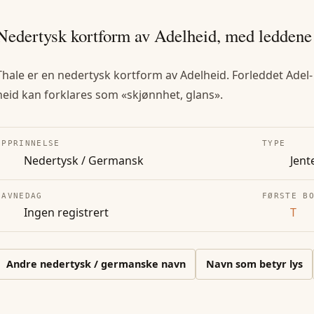
Nedertysk kortform av Adelheid, med leddene
Thale er en nedertysk kortform av Adelheid. Forleddet Adel- b
heid kan forklares som «skjønnhet, glans».
OPPRINNELSE
TYPE
Nedertysk / Germansk
Jent
NAVNEDAG
FØRSTE B
Ingen registrert
T
Andre
nedertysk / germanske
navn
Navn som betyr lys