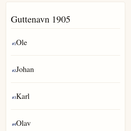
Guttenavn
1905
Ole
#
1
Johan
#
2
Karl
#
3
Olav
#
4