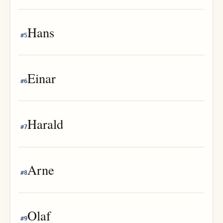
Hans
#
5
Einar
#
6
Harald
#
7
Arne
#
8
Olaf
#
9