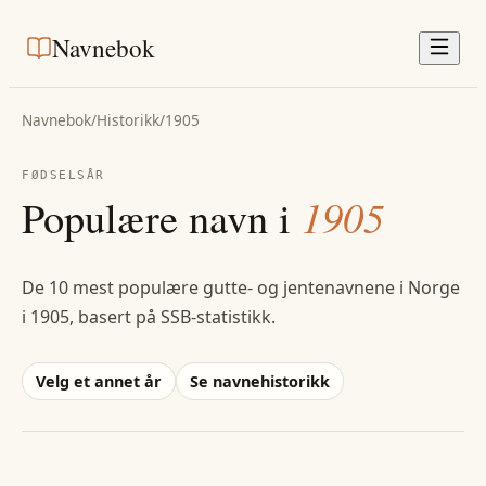
Navnebok
Navnebok
/
Historikk
/
1905
FØDSELSÅR
Populære navn i
1905
De 10 mest populære gutte- og jentenavnene i Norge
i
1905
, basert på SSB-statistikk.
Velg et annet år
Se navnehistorikk