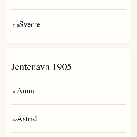
Sverre
#
10
Jentenavn
1905
Anna
#
1
Astrid
#
2