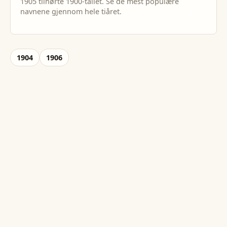
1905
tilhørte
1900
-tallet. Se de mest populære
navnene gjennom hele tiåret.
1904
1906