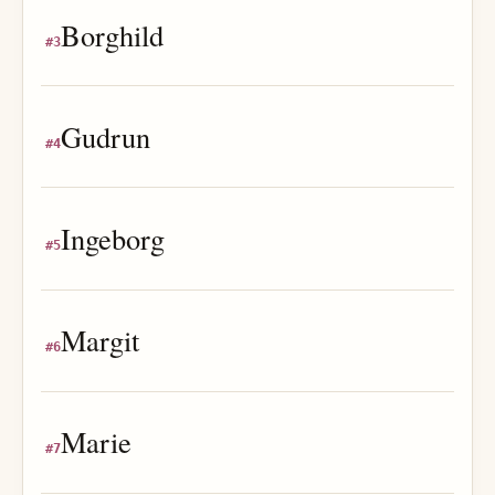
Borghild
#
3
Gudrun
#
4
Ingeborg
#
5
Margit
#
6
Marie
#
7