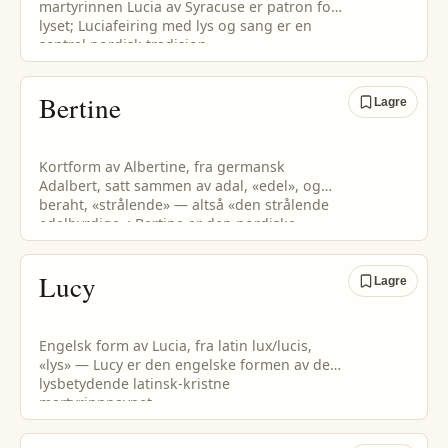
martyrinnen Lucia av Syracuse er patron for
lyset; Luciafeiring med lys og sang er en
sentral nordisk tradisjon.
Bertine
Lagre
Kortform av Albertine, fra germansk
Adalbert, satt sammen av adal, «edel», og
beraht, «strålende» — altså «den strålende
edelbyrdige»; Bertine er den nordiske
kortformen.
Lucy
Lagre
Engelsk form av Lucia, fra latin lux/lucis,
«lys» — Lucy er den engelske formen av det
lysbetydende latinsk-kristne
martyrinnnavnet.