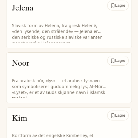
Jelena
Lagre
Slavisk form av Helena, fra gresk Helénē,
«den lysende, den strålende» — Jelena er
den serbiske og russiske slaviske varianten
av det greske Helenanavnet.
Noor
Lagre
Fra arabisk nūr, «lys» — et arabisk lysnavn
som symboliserer guddommelig lys; Al-Nūr,
«Lyset», er et av Guds skjønne navn i islamsk
teologi.
Kim
Lagre
Kortform av det engelske Kimberley, et