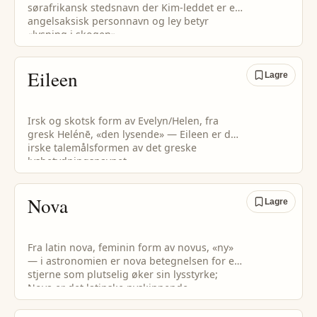
sørafrikansk stedsnavn der Kim-leddet er et
angelsaksisk personnavn og ley betyr
«lysning i skogen».
Eileen
Lagre
Irsk og skotsk form av Evelyn/Helen, fra
gresk Helénē, «den lysende» — Eileen er den
irske talemålsformen av det greske
lysbetydningsnavnet.
Nova
Lagre
Fra latin nova, feminin form av novus, «ny»
— i astronomien er nova betegnelsen for en
stjerne som plutselig øker sin lysstyrke;
Nova er det latinske nyskinnende
stjernnavnet.