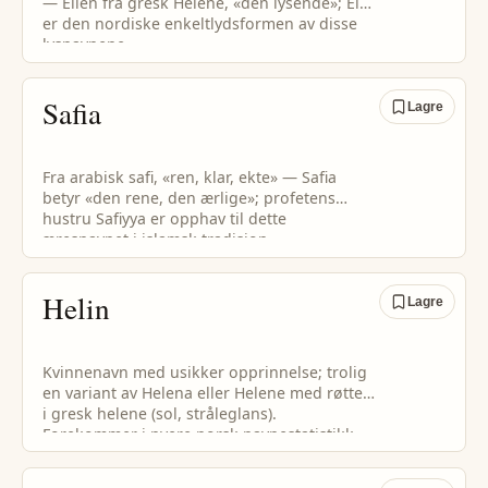
— Ellen fra gresk Helénē, «den lysende»; Elle
er den nordiske enkeltlydsformen av disse
lysnavnene.
Safia
Lagre
Fra arabisk safi, «ren, klar, ekte» — Safia
betyr «den rene, den ærlige»; profetens
hustru Safiyya er opphav til dette
æresnavnet i islamsk tradisjon.
Helin
Lagre
Kvinnenavn med usikker opprinnelse; trolig
en variant av Helena eller Helene med røtter
i gresk helene (sol, stråleglans).
Forekommer i nyere norsk navnestatistikk.