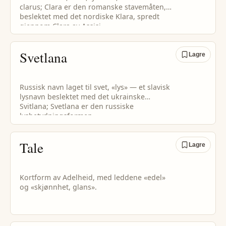
clarus; Clara er den romanske stavemåten,
beslektet med det nordiske Klara, spredt
gjennom Clara av Assisi.
Svetlana
Lagre
Russisk navn laget til svet, «lys» — et slavisk
lysnavn beslektet med det ukrainske
Svitlana; Svetlana er den russiske
lysbetydningsformen.
Tale
Lagre
Kortform av Adelheid, med leddene «edel»
og «skjønnhet, glans».