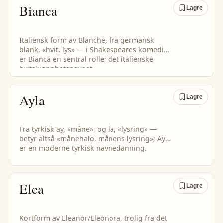
Bianca
Lagre
Italiensk form av Blanche, fra germansk
blank, «hvit, lys» — i Shakespeares komedier
er Bianca en sentral rolle; det italienske
hvitskjønnhetsnavnet.
Ayla
Lagre
Fra tyrkisk ay, «måne», og la, «lysring» —
betyr altså «månehalo, månens lysring»; Ayla
er en moderne tyrkisk navnedanning.
Elea
Lagre
Kortform av Eleanor/Eleonora, trolig fra det