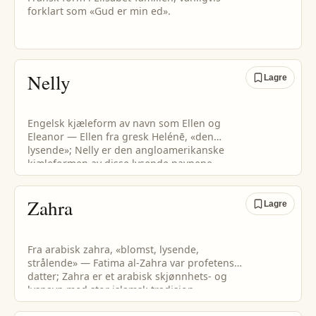
forklart som «Gud er min ed».
Nelly
Lagre
Engelsk kjæleform av navn som Ellen og
Eleanor — Ellen fra gresk Helénē, «den
lysende»; Nelly er den angloamerikanske
kjæleformen av disse lysende navnene.
Zahra
Lagre
Fra arabisk zahra, «blomst, lysende,
strålende» — Fatima al-Zahra var profetens
datter; Zahra er et arabisk skjønnhets- og
lysnavn med stor islamsk tradisjon.