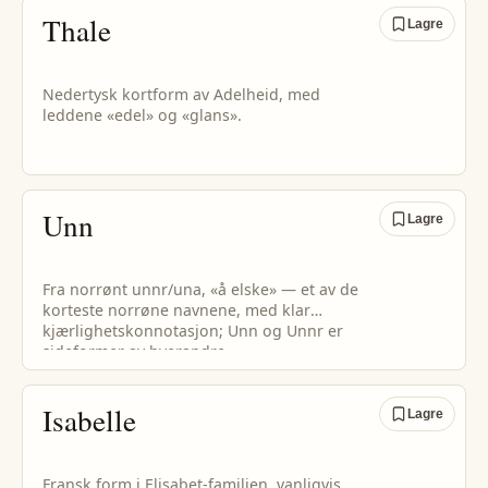
Thale
Lagre
Nedertysk kortform av Adelheid, med
leddene «edel» og «glans».
Unn
Lagre
Fra norrønt unnr/una, «å elske» — et av de
korteste norrøne navnene, med klar
kjærlighetskonnotasjon; Unn og Unnr er
sideformer av hverandre.
Isabelle
Lagre
Fransk form i Elisabet-familien, vanligvis