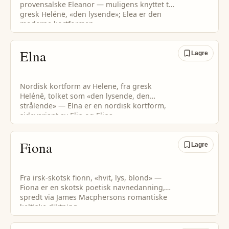
provensalske Eleanor — muligens knyttet til
gresk Helénē, «den lysende»; Elea er den
moderne kortformen.
Elna
Lagre
Nordisk kortform av Helene, fra gresk
Helénē, tolket som «den lysende, den
strålende» — Elna er en nordisk kortform,
sidevariant av Elin og Elina.
Fiona
Lagre
Fra irsk-skotsk fionn, «hvit, lys, blond» —
Fiona er en skotsk poetisk navnedanning,
spredt via James Macphersons romantiske
keltiske diktning.