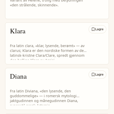
Variant av Helene, trolig med betydningen
«den strålende, skinnende».
Klara
Lagre
Fra latin clara, «klar, lysende, berømt» — av
clarus; Klara er den nordiske formen av det
latinsk-kristne Clara/Clare, spredt gjennom
den hellige Klara av Assisi.
Diana
Lagre
Fra latin Diviana, «den lysende, den
guddommelige» — i romersk mytologi
jaktgudinnen og månegudinnen Diana,
svarer til gresk Artemis.