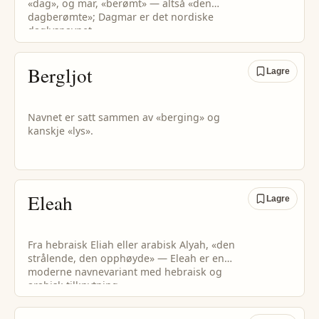
«dag», og mar, «berømt» — altså «den
dagberømte»; Dagmar er det nordiske
daglysnavnet.
Bergljot
Lagre
Navnet er satt sammen av «berging» og
kanskje «lys».
Eleah
Lagre
Fra hebraisk Eliah eller arabisk Alyah, «den
strålende, den opphøyde» — Eleah er en
moderne navnevariant med hebraisk og
arabisk tilknytning.