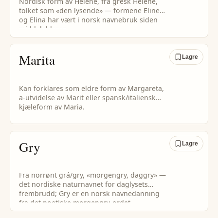
Nordisk form av Helene, fra gresk Helénē,
tolket som «den lysende» — formene Eline
og Elina har vært i norsk navnebruk siden
middelalderen.
Marita
Lagre
Kan forklares som eldre form av Margareta,
a-utvidelse av Marit eller spansk/italiensk
kjæleform av Maria.
Gry
Lagre
Fra norrønt grá/gry, «morgengry, daggry» —
det nordiske naturnavnet for daglysets
frembrudd; Gry er en norsk navnedanning
fra det poetiske morgengry-ordet.