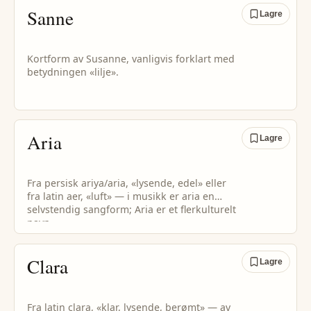
Sanne
Lagre
Kortform av Susanne, vanligvis forklart med
betydningen «lilje».
Aria
Lagre
Fra persisk ariya/aria, «lysende, edel» eller
fra latin aer, «luft» — i musikk er aria en
selvstendig sangform; Aria er et flerkulturelt
navn.
Clara
Lagre
Fra latin clara, «klar, lysende, berømt» — av