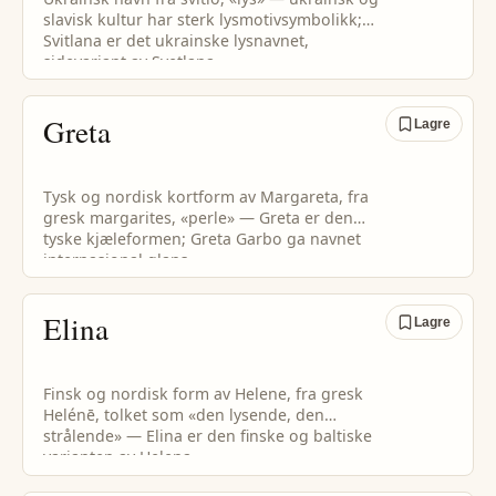
slavisk kultur har sterk lysmotivsymbolikk;
Svitlana er det ukrainske lysnavnet,
sidevariant av Svetlana.
Greta
Lagre
Tysk og nordisk kortform av Margareta, fra
gresk margarites, «perle» — Greta er den
tyske kjæleformen; Greta Garbo ga navnet
internasjonal glans.
Elina
Lagre
Finsk og nordisk form av Helene, fra gresk
Helénē, tolket som «den lysende, den
strålende» — Elina er den finske og baltiske
varianten av Helena.