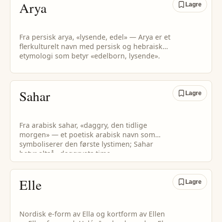
Arya
Lagre
Fra persisk arya, «lysende, edel» — Arya er et
flerkulturelt navn med persisk og hebraisk
etymologi som betyr «edelborn, lysende».
Sahar
Lagre
Fra arabisk sahar, «daggry, den tidlige
morgen» — et poetisk arabisk navn som
symboliserer den første lystimen; Sahar
betyr altså «daggryets time».
Elle
Lagre
Nordisk e-form av Ella og kortform av Ellen