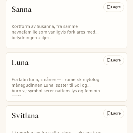
Sanna
Lagre
Kortform av Susanna, fra samme
navnefamilie som vanligvis forklares med
betydningen «lilje».
Luna
Lagre
Fra latin luna, «måne» — i romersk mytologi
månegudinnen Luna, søster til Sol og
Aurora; symboliserer nattens lys og feminin
kraft.
Svitlana
Lagre
Ukrainsk navn fra svitlo, «lys» — ukrainsk og