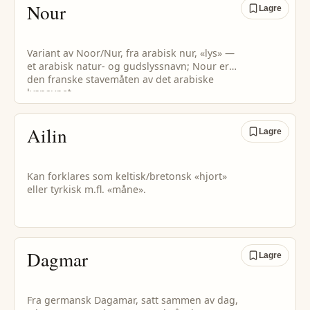
Nour
Lagre
Variant av Noor/Nur, fra arabisk nur, «lys» —
et arabisk natur- og gudslyssnavn; Nour er
den franske stavemåten av det arabiske
lysnavnet.
Ailin
Lagre
Kan forklares som keltisk/bretonsk «hjort»
eller tyrkisk m.fl. «måne».
Dagmar
Lagre
Fra germansk Dagamar, satt sammen av dag,