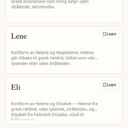
Gresk kvinnenavn som trolig betyr «den
strålende, skinnende».
Lene
Lagre
Kortform av Helene og Magdalene; Helene
går tilbake til gresk Helénē, tolket som «den
lysende» eller «den strålende».
Eli
Lagre
Kortform av Helene og Elisabet — Helene fra
gresk Helénē, «den lysende, strålende», og
Elisabet fra hebraisk Elisjeba, «Gud er
fullkommen».