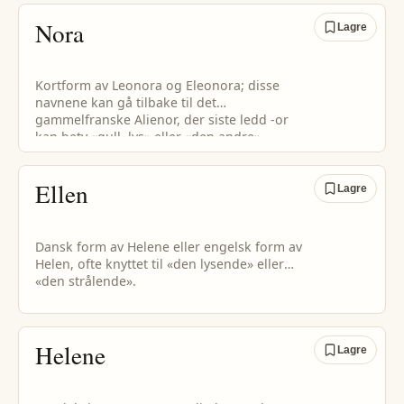
Nora
Lagre
Kortform av Leonora og Eleonora; disse
navnene kan gå tilbake til det
gammelfranske Alienor, der siste ledd -or
kan bety «gull, lys» eller «den andre».
Ellen
Lagre
Dansk form av Helene eller engelsk form av
Helen, ofte knyttet til «den lysende» eller
«den strålende».
Helene
Lagre