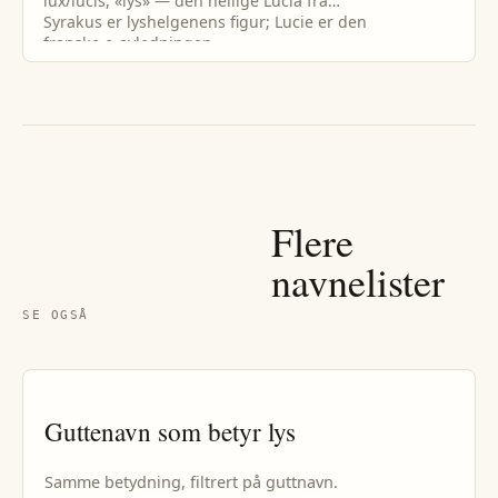
lux/lucis, «lys» — den hellige Lucia fra
Syrakus er lyshelgenens figur; Lucie er den
franske e-avledningen.
Flere
navnelister
SE OGSÅ
Guttenavn
som betyr
lys
Samme betydning, filtrert på
gutt
navn.