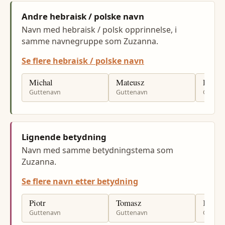
Andre hebraisk / polske navn
Navn med hebraisk / polsk opprinnelse, i
samme navnegruppe som Zuzanna.
Se flere hebraisk / polske navn
Michal
Mateusz
Rafal
Guttenavn
Guttenavn
Gutten
Lignende betydning
Navn med samme betydningstema som
Zuzanna.
Se flere navn etter betydning
Piotr
Tomasz
Krzysz
Guttenavn
Guttenavn
Gutten