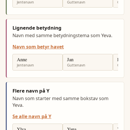
Jentenavn
Guttenavn
Gutten
Lignende betydning
Navn med samme betydningstema som Yeva.
Navn som betyr havet
Anne
Jan
Per
Jentenavn
Guttenavn
Gutten
Flere navn på Y
Navn som starter med samme bokstav som
Yeva.
Se alle navn på Y
Ylva
Yana
Yuliia